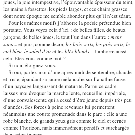
joues, la joie intempestive, l’épouvantable épaisseur du teint,
les mains à fossettes, les pieds larges, et ces chairs grasses
dont notre époque me semble abonder plus qu’il n’est séant.
Pour les mêmes motifs j’abhorre la poésie prétendue bien
portante. Vous voyez cela d’ici : de belles filles, de beaux
mens
garçons, de belles âmes, le tout l’un dans l’autre :
sana
les bois verts, les prés verts, le
... et puis, comme décor,
ciel bleu, le soleil d’or
blés blonds
et les
... J’abhorre aussi
cela. Êtes-vous comme moi ?
Si non, éloignez-vous.
Si oui, parlez-moi d’une après-midi de septembre, chaude
et triste, épandant sa jaune mélancolie sur l’apathie fauve
d’un paysage languissant de maturité. Parmi ce cadre
laissez-moi évoquer la marche lente, recueillie, impériale,
d’une convalescente qui a cessé d’être jeune depuis très peu
d’années. Ses forces à peine revenues lui permettent
néanmoins une courte promenade dans le parc : elle a une
robe blanche, de grands yeux gris comme le ciel et cernés
comme l’horizon, mais immensément pensifs et surchargés
de passion intense.