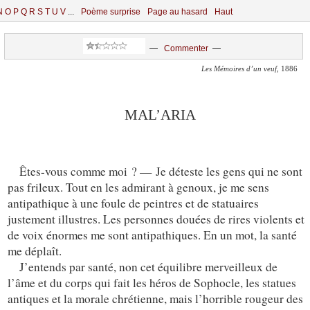
N
O
P
Q
R
S
T
U
V
...
Poème surprise
Page au hasard
Haut
—
Commenter
—
Les Mémoires d’un veuf
, 1886
MAL’ARIA
Êtes-vous comme moi ? — Je déteste les gens qui ne sont
pas frileux. Tout en les admirant à genoux, je me sens
antipathique à une foule de peintres et de statuaires
justement illustres. Les personnes douées de rires violents et
de voix énormes me sont antipathiques. En un mot, la santé
me déplaît.
J’entends par santé, non cet équilibre merveilleux de
l’âme et du corps qui fait les héros de Sophocle, les statues
antiques et la morale chrétienne, mais l’horrible rougeur des