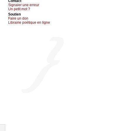
Cоntact
Signaler une errеur
Un pеtit mоt ?
Sоutien
Fаirе un dоn
Librairiе pоétique en lignе