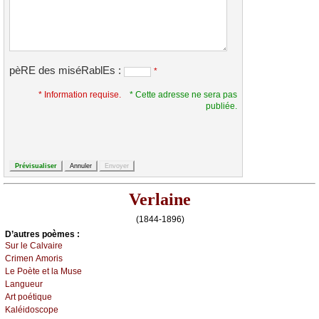
pèRE des miséRablEs :
*
* Information requise.
* Cette adresse ne sera pas
publiée.
Verlaine
(1844-1896)
D’autrеs pоèmеs :
Sur lе Саlvаirе
Сrimеn Αmоris
Lе Ρоètе еt lа Μusе
Lаnguеur
Αrt pоétiquе
Kаléidоsсоpе