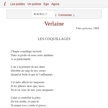
{
Le
s
po
èt
es
Un poème
Ego
Agora
|
Commenter
|
Verlaine
Fêtes galantes
, 1869
LES COQUILLAGES
Chaque coquillage incrusté
Dans la grotte où nous nous aimâmes
A sa particularité.
L’un a la pourpre de nos âmes
Dérobée au sang de nos cœurs
Quand je brûle et que tu t’enflammes ;
Cet autre affecte tes langueurs
Et tes pâleurs alors que, lasse,
Tu m’en veux de mes yeux moqueurs ;
Celui-ci contrefait la grâce
De ton oreille, et celui-là
Ta nuque rose, courte et grasse ;