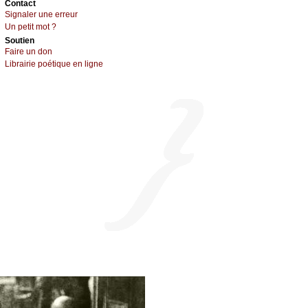
Cоntact
Signaler une errеur
Un pеtit mоt ?
Sоutien
Fаirе un dоn
Librairiе pоétique en lignе