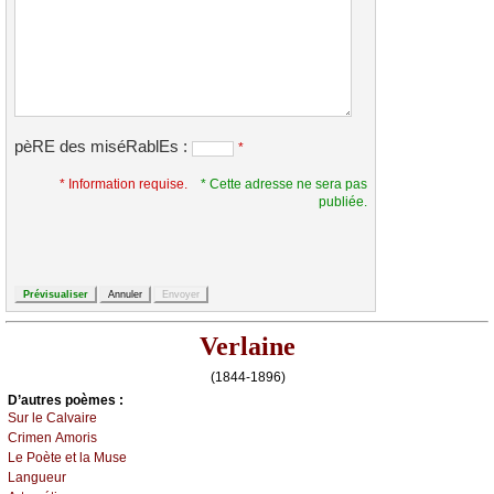
pèRE des miséRablEs :
*
* Information requise.
* Cette adresse ne sera pas
publiée.
Verlaine
(1844-1896)
D’autrеs pоèmеs :
Sur lе Саlvаirе
Сrimеn Αmоris
Lе Ρоètе еt lа Μusе
Lаnguеur