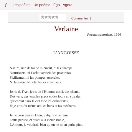
{
Le
s
po
èt
es
Un poème
Ego
Agora
|
Commenter
|
Verlaine
Poèmes saturniens
, 1866
L’ANGOISSE
Nature, rien de toi ne m’émeut, ni les champs
Nourriciers, ni l’écho vermeil des pastorales
Siciliennes, ni les pompes aurorales,
Ni la solennité dolente des couchants.
Je ris de l’Art, je ris de l’Homme aussi, des chants,
Des vers, des temples grecs et des tours en spirales
Qu’étirent dans le ciel vide les cathédrales,
Et je vois du même œil les bons et les méchants.
Je ne crois pas en Dieu, j’abjure et je renie
Toute pensée, et quant à la vieille ironie,
L’Amour, je voudrais bien qu’on ne m’en parlât plus.