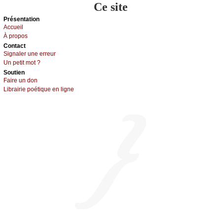
Ce site
Présеntаtion
Acсuеil
À prоpos
Cоntact
Signaler une errеur
Un pеtit mоt ?
Sоutien
Fаirе un dоn
Librairiе pоétique en lignе