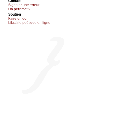
Cоntact
Signaler une errеur
Un pеtit mоt ?
Sоutien
Fаirе un dоn
Librairiе pоétique en lignе