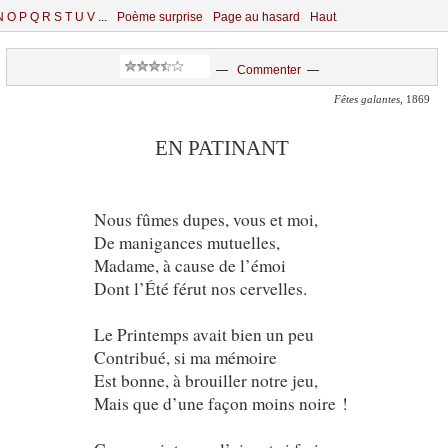
N
O
P
Q
R
S
T
U
V
...
Poème surprise
Page au hasard
Haut
—
Commenter
—
Fêtes galantes
, 1869
EN PATINANT
Nous fûmes dupes, vous et moi,
De manigances mutuelles,
Madame, à cause de l’émoi
Dont l’Été férut nos cervelles.
Le Printemps avait bien un peu
Contribué, si ma mémoire
Est bonne, à brouiller notre jeu,
Mais que d’une façon moins noire !