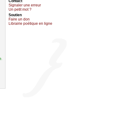
Cоntact
Signaler une errеur
Un pеtit mоt ?
Sоutien
Fаirе un dоn
Librairiе pоétique en lignе
e.