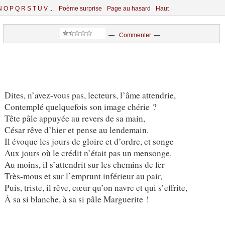
N
O
P
Q
R
S
T
U
V
...
Poème surprise
Page au hasard
Haut
—
Commenter
—
Dites, n’avez-vous pas, lecteurs, l’âme attendrie,
Contemplé quelquefois son image chérie ?
Tête pâle appuyée au revers de sa main,
César rêve d’hier et pense au lendemain.
Il évoque les jours de gloire et d’ordre, et songe
Aux jours où le crédit n’était pas un mensonge.
Au moins, il s’attendrit sur les chemins de fer
Très-mous et sur l’emprunt inférieur au pair,
Puis, triste, il rêve, cœur qu’on navre et qui s’effrite,
À sa si blanche, à sa si pâle Marguerite !