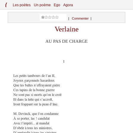
{
Le
s
po
èt
es
Un poème
Ego
Agora
|
Commenter
|
Verlaine
AU PAS DE CHARGE
I
Les petits tambours de l’an II,
Joyeux garçonnets hasardeux
Que les balles n’effrayaient guère
Ces tapins de la bonne guerre
Ne sont pas si morts qu’on le croit
Et dans la lutte qui s’accroît,
Iront frappant sur la peau d’âne.
M. Devinck, que l’on condamne
À se porter, las ! candidat
Avec l’impéri... al mandat
D’obéir à tous les ministres,
D’applaudir à tous les sinistres