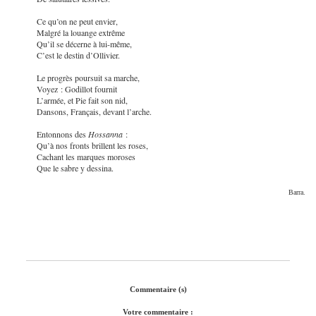
Ce qu’on ne peut envier,
Malgré la louange extrême
Qu’il se décerne à lui-même,
C’est le destin d’Ollivier.
Le progrès poursuit sa marche,
Voyez : Godillot fournit
L’armée, et Pie fait son nid,
Dansons, Français, devant l’arche.
Entonnons des
Hossanna
:
Qu’à nos fronts brillent les roses,
Cachant les marques moroses
Que le sabre y dessina.
Barra.
Commentaire (s)
Votre commentaire :