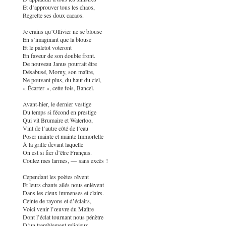
Et d’approuver tous les chaos,
Regrette ses doux cacaos.
Je crains qu’Ollivier ne se blouse
En s’imaginant que la blouse
Et le paletot voteront
En faveur de son double front.
De nouveau Janus pourrait être
Désabusé, Morny, son maître,
Ne pouvant plus, du haut du ciel,
« Écarter », cette fois, Bancel.
Avant-hier, le dernier vestige
Du temps si fécond en prestige
Qui vit Brumaire et Waterloo,
Vint de l’autre côté de l’eau
Poser mainte et mainte Immortelle
À la grille devant laquelle
On est si fier d’être Français.
Coulez mes larmes, — sans excès !
Cependant les poètes rêvent
Et leurs chants ailés nous enlèvent
Dans les cieux immenses et clairs.
Ceinte de rayons et d’éclairs,
Voici venir l’œuvre du Maître
Dont l’éclat tournant nous pénètre
D’un tremblement religieux.