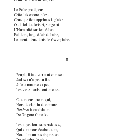
Le Poète prodigieux,
Cette fois encore, relève
Ceux que tient opprimés le glaive
Ou la loi des forts et, vengeant
L’Humanité, sur le méchant,
Fait luire, large éclair de haine,
Les trente-deux dents de Gwynplaine.
II
Peuple, il faut voir tout en rose :
Sadowa n’a pas eu lieu.
Si le commerce va peu,
Les vieux partis sont en cause.
Ce sont eux encore qui,
Hors du chemin de ceinture,
Tombent
la candidature
De Gregoro Ganeski.
Les « passions subversives »,
Qui vont nous éclaboussant,
Nous font un besoin pressant
De salutaires lessives.