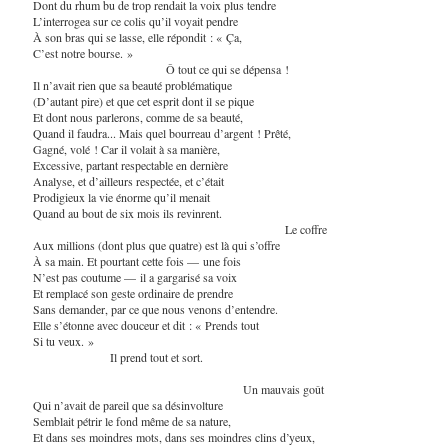
Dont du rhum bu de trop rendait la voix plus tendre
L’interrogea sur ce colis qu’il voyait pendre
À son bras qui se lasse, elle répondit : « Ça,
C’est notre bourse. »
Ô tout ce qui se dépensa !
Il n’avait rien que sa beauté problématique
(D’autant pire) et que cet esprit dont il se pique
Et dont nous parlerons, comme de sa beauté,
Quand il faudra... Mais quel bourreau d’argent ! Prêté,
Gagné, volé ! Car il volait à sa manière,
Excessive, partant respectable en dernière
Analyse, et d’ailleurs respectée, et c’était
Prodigieux la vie énorme qu’il menait
Quand au bout de six mois ils revinrent.
Le coffre
Aux millions (dont plus que quatre) est là qui s’offre
À sa main. Et pourtant cette fois — une fois
N’est pas coutume — il a gargarisé sa voix
Et remplacé son geste ordinaire de prendre
Sans demander, par ce que nous venons d’entendre.
Elle s’étonne avec douceur et dit : « Prends tout
Si tu veux. »
Il prend tout et sort.
Un mauvais goût
Qui n’avait de pareil que sa désinvolture
Semblait pétrir le fond même de sa nature,
Et dans ses moindres mots, dans ses moindres clins d’yeux,