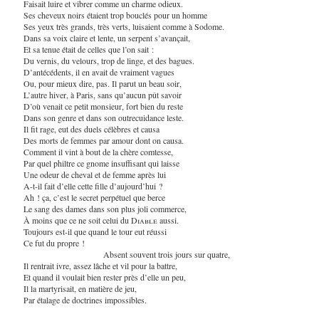
Faisait luire et vibrer comme un charme odieux.
Ses cheveux noirs étaient trop bouclés pour un homme
Ses yeux très grands, très verts, luisaient comme à Sodome.
Dans sa voix claire et lente, un serpent s’avançait,
Et sa tenue était de celles que l’on sait :
Du vernis, du velours, trop de linge, et des bagues.
D’antécédents, il en avait de vraiment vagues
Ou, pour mieux dire, pas. Il parut un beau soir,
L’autre hiver, à Paris, sans qu’aucun pût savoir
D’où venait ce petit monsieur, fort bien du reste
Dans son genre et dans son outrecuidance leste.
Il fit rage, eut des duels célèbres et causa
Des morts de femmes par amour dont on causa.
Comment il vint à bout de la chère comtesse,
Par quel philtre ce gnome insuffisant qui laisse
Une odeur de cheval et de femme après lui
A-t-il fait d’elle cette fille d’aujourd’hui ?
Ah ! ça, c’est le secret perpétuel que berce
Le sang des dames dans son plus joli commerce,
À moins que ce ne soit celui du
Diable
aussi.
Toujours est-il que quand le tour eut réussi
Ce fut du propre !
Absent souvent trois jours sur quatre,
Il rentrait ivre, assez lâche et vil pour la battre,
Et quand il voulait bien rester près d’elle un peu,
Il la martyrisait, en matière de jeu,
Par étalage de doctrines impossibles.