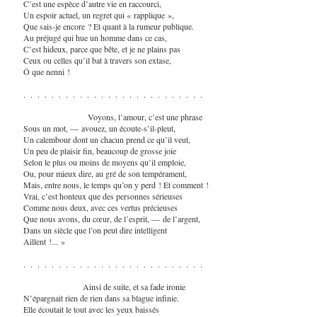
C’est une espèce d’autre vie en raccourci,
Un espoir actuel, un regret qui « rapplique »,
Que sais-je encore ? Et quant à la rumeur publique.
Au préjugé qui hue un homme dans ce cas,
C’est hideux, parce que bête, et je ne plains pas
Ceux ou celles qu’il bat à travers son extase,
Ô que nenni !
. . . . . . . . . . . . . . . . . . . . . . . . . .
Voyons, l’amour, c’est une phrase
Sous un mot, — avouez, un écoute-s’il-pleut,
Un calembour dont un chacun prend ce qu’il veut,
Un peu de plaisir fin, beaucoup de grosse joie
Selon le plus ou moins de moyens qu’il emploie,
Ou, pour mieux dire, au gré de son tempérament,
Mais, entre nous, le temps qu’on y perd ! Et comment !
Vrai, c’est honteux que des personnes sérieuses
Comme nous deux, avec ces vertus précieuses
Que nous avons, du cœur, de l’esprit, — de l’argent,
Dans un siècle que l’on peut dire intelligent
Aillent !... »
. . . . . . . . . . . . . . . . . . . . . . . . . .
Ainsi de suite, et sa fade ironie
N’épargnait rien de rien dans sa blague infinie.
Elle écoutait le tout avec les yeux baissés