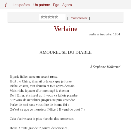
{
Le
s
po
èt
es
Un poème
Ego
Agora
|
Commenter
|
Verlaine
Jadis et Naguère
, 1884
AMOUREUSE DU DIABLE
À Stéphane Mallarmé
Il parle italien avec un accent russe.
Il dit : « Chère, il serait précieux que je fusse
Riche, et seul, tout demain et tout après-demain.
Mais riche à paver d’or monnayé le chemin
De l’Enfer, et si seul qu’il vous va falloir prendre
Sur vous de m’oublier jusqu’à ne plus entendre
Parler de moi sans vous dire de bonne foi :
Qu’est-ce que ce monsieur Félice ? Il vend de quoi ? »
Cela s’adresse à la plus blanche des comtesses.
Hélas ! toute grandeur, toutes délicatesses,