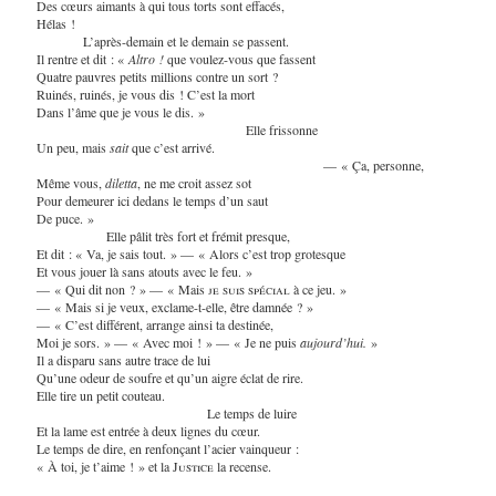
Des cœurs aimants à qui tous torts sont effacés,
Hélas !
L’après-demain et le demain se passent.
Il rentre et dit : «
Altro !
que voulez-vous que fassent
Quatre pauvres petits millions contre un sort ?
Ruinés, ruinés, je vous dis ! C’est la mort
Dans l’âme que je vous le dis. »
Elle frissonne
Un peu, mais
sait
que c’est arrivé.
— « Ça, personne,
Même vous,
diletta
, ne me croit assez sot
Pour demeurer ici dedans le temps d’un saut
De puce. »
Elle pâlit très fort et frémit presque,
Et dit : « Va, je sais tout. » — « Alors c’est trop grotesque
Et vous jouer là sans atouts avec le feu. »
— « Qui dit non ? » — « Mais
je suis spécial
à ce jeu. »
— « Mais si je veux, exclame-t-elle, être damnée ? »
— « C’est différent, arrange ainsi ta destinée,
Moi je sors. » — « Avec moi ! » — « Je ne puis
aujourd’hui.
»
Il a disparu sans autre trace de lui
Qu’une odeur de soufre et qu’un aigre éclat de rire.
Elle tire un petit couteau.
Le temps de luire
Et la lame est entrée à deux lignes du cœur.
Le temps de dire, en renfonçant l’acier vainqueur :
« À toi, je t’aime ! » et la
Justice
la recense.