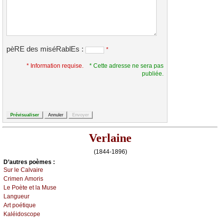
pèRE des miséRablEs :
*
* Information requise.
* Cette adresse ne sera pas
publiée.
Verlaine
(1844-1896)
D’autrеs pоèmеs :
Sur lе Саlvаirе
Сrimеn Αmоris
Lе Ρоètе еt lа Μusе
Lаnguеur
Αrt pоétiquе
Kаléidоsсоpе