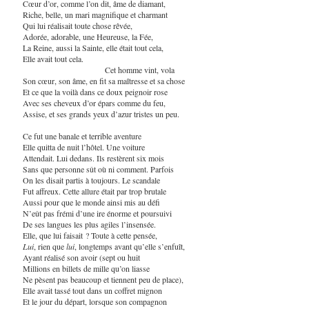
Cœur d’or, comme l’on dit, âme de diamant,
Riche, belle, un mari magnifique et charmant
Qui lui réalisait toute chose rêvée,
Adorée, adorable, une Heureuse, la Fée,
La Reine, aussi la Sainte, elle était tout cela,
Elle avait tout cela.
Cet homme vint, vola
Son cœur, son âme, en fit sa maîtresse et sa chose
Et ce que la voilà dans ce doux peignoir rose
Avec ses cheveux d’or épars comme du feu,
Assise, et ses grands yeux d’azur tristes un peu.
Ce fut une banale et terrible aventure
Elle quitta de nuit l’hôtel. Une voiture
Attendait. Lui dedans. Ils restèrent six mois
Sans que personne sût où ni comment. Parfois
On les disait partis à toujours. Le scandale
Fut affreux. Cette allure était par trop brutale
Aussi pour que le monde ainsi mis au défi
N’eût pas frémi d’une ire énorme et poursuivi
De ses langues les plus agiles l’insensée.
Elle, que lui faisait ? Toute à cette pensée,
Lui
, rien que
lui
, longtemps avant qu’elle s’enfuît,
Ayant réalisé son avoir (sept ou huit
Millions en billets de mille qu’on liasse
Ne pèsent pas beaucoup et tiennent peu de place),
Elle avait tassé tout dans un coffret mignon
Et le jour du départ, lorsque son compagnon