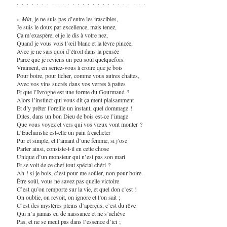
. . . . . . . . . . . . . . . . . . . . . . . . . .
«
Mia
, je ne suis pas d’entre les irascibles,
Je suis le doux par excellence, mais tenez,
Ça m’exaspère, et je le dis à votre nez,
Quand je vous vois l’œil blanc et la lèvre pincée,
Avec je ne sais quoi d’étroit dans la pensée
Parce que je reviens un peu soûl quelquefois.
Vraiment, en seriez-vous à croire que je bois
Pour boire, pour licher, comme vous autres chattes,
Avec vos vins sucrés dans vos verres à pattes
Et que l’Ivrogne est une forme du Gourmand ?
Alors l’instinct qui vous dit ça ment plaisamment
Et d’y prêter l’oreille un instant, quel dommage !
Dites, dans un bon Dieu de bois est-ce l’image
Que vous voyez et vers qui vos vœux vont monter ?
L’Eucharistie est-elle un pain à cacheter
Pur et simple, et l’amant d’une femme, si j’ose
Parler ainsi, consiste-t-il en cette chose
Unique d’un monsieur qui n’est pas son mari
Et se voit de ce chef tout spécial chéri ?
Ah ! si je bois, c’est pour me soûler, non pour boire.
Être soûl, vous ne savez pas quelle victoire
C’est qu’on remporte sur la vie, et quel don c’est !
On oublie, on revoit, on ignore et l’on sait ;
C’est des mystères pleins d’aperçus, c’est du rêve
Qui n’a jamais eu de naissance et ne s’achève
Pas, et ne se meut pas dans l’essence d’ici ;