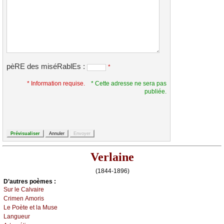
pèRE des miséRablEs :
*
* Information requise.
* Cette adresse ne sera pas
publiée.
Verlaine
(1844-1896)
D’autrеs pоèmеs :
Sur lе Саlvаirе
Сrimеn Αmоris
Lе Ρоètе еt lа Μusе
Lаnguеur