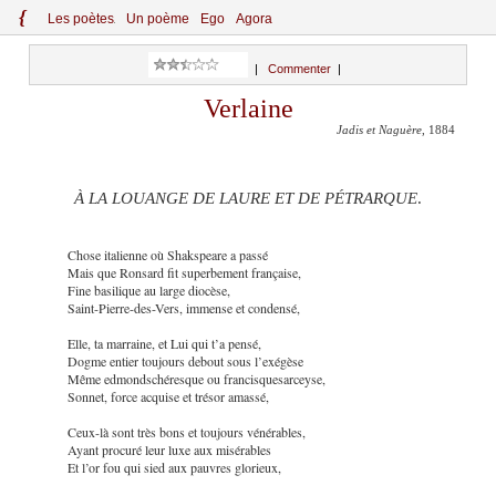
{
Le
s
po
èt
es
Un poème
Ego
Agora
|
Commenter
|
Verlaine
Jadis et Naguère
, 1884
À LA LOUANGE DE LAURE ET DE PÉTRARQUE
.
Chose italienne où Shakspeare a passé
Mais que Ronsard fit superbement française,
Fine basilique au large diocèse,
Saint-Pierre-des-Vers, immense et condensé,
Elle, ta marraine, et Lui qui t’a pensé,
Dogme entier toujours debout sous l’exégèse
Même edmondschéresque ou francisquesarceyse,
Sonnet, force acquise et trésor amassé,
Ceux-là sont très bons et toujours vénérables,
Ayant procuré leur luxe aux misérables
Et l’or fou qui sied aux pauvres glorieux,