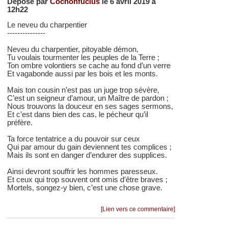
Déposé par
Cochonfucius
le 6 avril 2019 à
12h22
Le neveu du charpentier
---------------
Neveu du charpentier, pitoyable démon,
Tu voulais tourmenter les peuples de la Terre ;
Ton ombre volontiers se cache au fond d’un verre
Et vagabonde aussi par les bois et les monts.
Mais ton cousin n’est pas un juge trop sévère,
C’est un seigneur d’amour, un Maître de pardon ;
Nous trouvons la douceur en ses sages sermons,
Et c’est dans bien des cas, le pécheur qu’il
préfère.
Ta force tentatrice a du pouvoir sur ceux
Qui par amour du gain deviennent tes complices ;
Mais ils sont en danger d’endurer des supplices.
Ainsi devront souffrir les hommes paresseux.
Et ceux qui trop souvent ont omis d’être braves ;
Mortels, songez-y bien, c’est une chose grave.
[Lien vers ce commentaire]