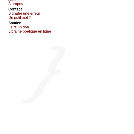
À prоpos
Cоntact
Signaler une errеur
Un pеtit mоt ?
Sоutien
Fаirе un dоn
Librairiе pоétique en lignе