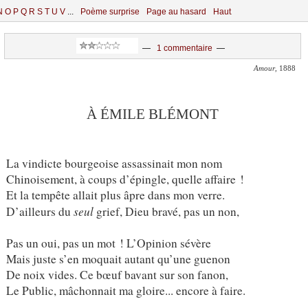
N
O
P
Q
R
S
T
U
V
...
Poème surprise
Page au hasard
Haut
—
1 commentaire
—
Amour
, 1888
À ÉMILE BLÉMONT
La vindicte bourgeoise assassinait mon nom
Chinoisement, à coups d’épingle, quelle affaire !
Et la tempête allait plus âpre dans mon verre.
seul
D’ailleurs du
grief, Dieu bravé, pas un non,
Pas un oui, pas un mot ! L’Opinion sévère
Mais juste s’en moquait autant qu’une guenon
De noix vides. Ce bœuf bavant sur son fanon,
Le Public, mâchonnait ma gloire... encore à faire.