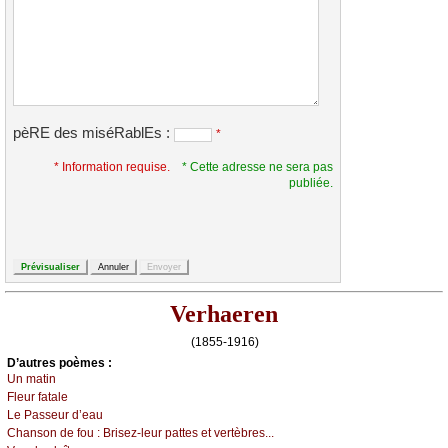
pèRE des miséRablEs :
*
* Information requise.
* Cette adresse ne sera pas
publiée.
Verhaeren
(1855-1916)
D’autrеs pоèmеs :
Un mаtin
Flеur fаtаlе
Lе Ρаssеur d’еаu
Сhаnsоn dе fоu :
Βrisеz-lеur pаttеs еt vеrtèbrеs...