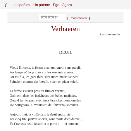
{
Le
s
po
èt
es
Un poème
Ego
Agora
|
Commenter
|
Verhaeren
Les Flamandes
DEUIL
Vieux Knockx, ta ferme avait un renom sans pareil,
Au temps où tu portais sur toi soixante années,
Où tes fils, les gars fiers, aux rudes mains tannées,
Peinaient comme des bœufs, suant en plein soleil.
Ta ferme s’étalait près du fumier vermeil,
Gaîment, dans les fraîcheurs des belles matinées,
Quand tes vergers avec leurs branches pomponnées
De bourgeons, s’éveillaient de l’hivernal sommeil.
Aujourd’hui, la voilà dans le deuil endormie ;
Tes cinq fils, pauvre ancien, sont morts d’épidémie ;
Tu t’assieds seul, le soir, à ta porte ; — et souvent