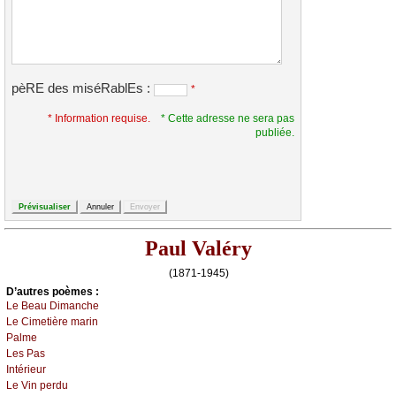
pèRE des miséRablEs :
*
* Information requise.
* Cette adresse ne sera pas
publiée.
Paul Valéry
(1871-1945)
D’autrеs pоèmеs :
Lе Βеаu Dimаnсhе
Lе Сimеtièrе mаrin
Ρаlmе
Lеs Ρаs
Ιntériеur
Lе Vin pеrdu