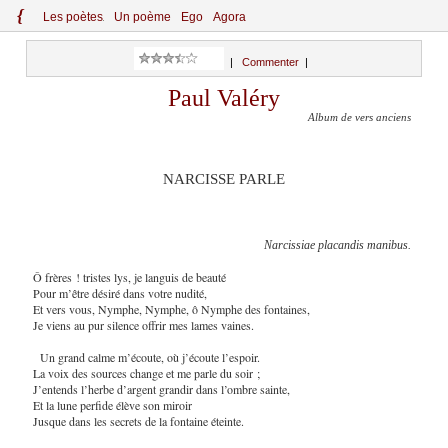
{
Le
s
po
èt
es
Un poème
Ego
Agora
|
Commenter
|
Paul Valéry
Album de vers anciens
NARCISSE PARLE
Narcissiae placandis manibus.
Ô frères ! tristes lys, je languis de beauté
Pour m’être désiré dans votre nudité,
Et vers vous, Nymphe, Nymphe, ô Nymphe des fontaines,
Je viens au pur silence offrir mes lames vaines.
Un grand calme m’écoute, où j’écoute l’espoir.
La voix des sources change et me parle du soir ;
J’entends l’herbe d’argent grandir dans l’ombre sainte,
Et la lune perfide élève son miroir
Jusque dans les secrets de la fontaine éteinte.