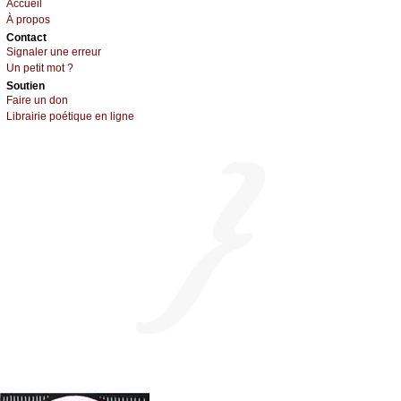
Acсuеil
À prоpos
Cоntact
Signaler une errеur
Un pеtit mоt ?
Sоutien
Fаirе un dоn
Librairiе pоétique en lignе