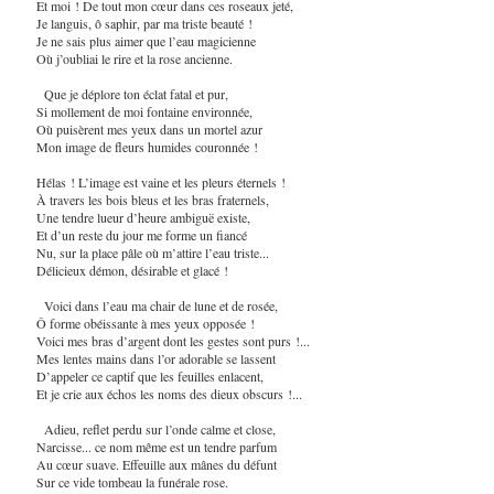
Et moi ! De tout mon cœur dans ces roseaux jeté,
Je languis, ô saphir, par ma triste beauté !
Je ne sais plus aimer que l’eau magicienne
Où j’oubliai le rire et la rose ancienne.
Que je déplore ton éclat fatal et pur,
Si mollement de moi fontaine environnée,
Où puisèrent mes yeux dans un mortel azur
Mon image de fleurs humides couronnée !
Hélas ! L’image est vaine et les pleurs éternels !
À travers les bois bleus et les bras fraternels,
Une tendre lueur d’heure ambiguë existe,
Et d’un reste du jour me forme un fiancé
Nu, sur la place pâle où m’attire l’eau triste...
Délicieux démon, désirable et glacé !
Voici dans l’eau ma chair de lune et de rosée,
Ô forme obéissante à mes yeux opposée !
Voici mes bras d’argent dont les gestes sont purs !...
Mes lentes mains dans l’or adorable se lassent
D’appeler ce captif que les feuilles enlacent,
Et je crie aux échos les noms des dieux obscurs !...
Adieu, reflet perdu sur l’onde calme et close,
Narcisse... ce nom même est un tendre parfum
Au cœur suave. Effeuille aux mânes du défunt
Sur ce vide tombeau la funérale rose.