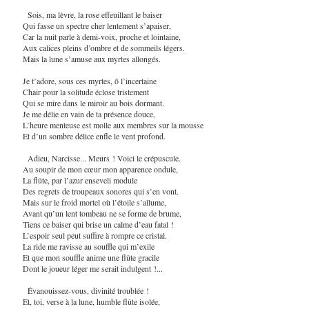
Sois, ma lèvre, la rose effeuillant le baiser
Qui fasse un spectre cher lentement s’apaiser,
Car la nuit parle à demi-voix, proche et lointaine,
Aux calices pleins d’ombre et de sommeils légers.
Mais la lune s’amuse aux myrtes allongés.
Je t’adore, sous ces myrtes, ô l’incertaine
Chair pour la solitude éclose tristement
Qui se mire dans le miroir au bois dormant.
Je me délie en vain de ta présence douce,
L’heure menteuse est molle aux membres sur la mousse
Et d’un sombre délice enfle le vent profond.
Adieu, Narcisse... Meurs ! Voici le crépuscule.
Au soupir de mon cœur mon apparence ondule,
La flûte, par l’azur enseveli module
Des regrets de troupeaux sonores qui s’en vont.
Mais sur le froid mortel où l’étoile s’allume,
Avant qu’un lent tombeau ne se forme de brume,
Tiens ce baiser qui brise un calme d’eau fatal !
L’espoir seul peut suffire à rompre ce cristal.
La ride me ravisse au souffle qui m’exile
Et que mon souffle anime une flûte gracile
Dont le joueur léger me serait indulgent !...
Évanouissez-vous, divinité troublée !
Et, toi, verse à la lune, humble flûte isolée,