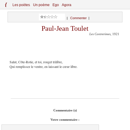
{
Le
s
po
èt
es
Un poème
Ego
Agora
|
Commenter
|
Paul-Jean Toulet
Les Contrerimes
, 1921
Salut, Côte-Rotie, et toi, rouget trilibre,
Qui remplissez le ventre, en laissant le cœur libre.
Commentaire (s)
Votre commentaire :