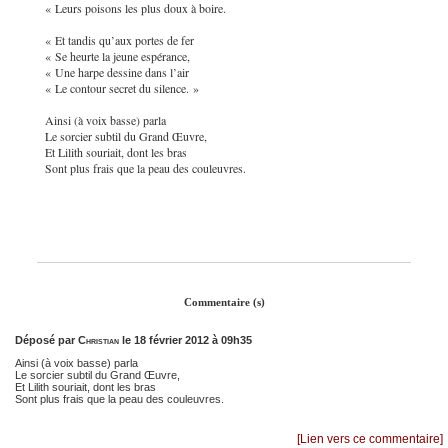
« Leurs poisons les plus doux à boire.
« Et tandis qu’aux portes de fer
« Se heurte la jeune espérance,
« Une harpe dessine dans l’air
« Le contour secret du silence. »
Ainsi (à voix basse) parla
Le sorcier subtil du Grand Œuvre,
Et Lilith souriait, dont les bras
Sont plus frais que la peau des couleuvres.
Commentaire (s)
Déposé par
Christian
le 18 février 2012 à 09h35
Ainsi (à voix basse) parla
Le sorcier subtil du Grand Œuvre,
Et Lilith souriait, dont les bras
Sont plus frais que la peau des couleuvres.
[Lien vers ce commentaire]