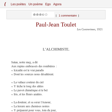
{
Le
s
po
èt
es
Un poème
Ego
Agora
|
1 commentaire
|
Paul-Jean Toulet
Les Contrerimes
, 1921
L’ALCHIMISTE.
Satan, notre meg, a dit
Aux rupins embrassés des rombières :
« Icicaille est le vrai paradis
« Dont les sources nous désaltèrent.
« La vallace couleur du ciel
« Y lèche le long des allées
« Le pavot chimérique et le bel
« Iris, et les fleurs azalées.
« La douleur, et sa sœur l’Amour,
« La luxure aux chemises noires
« Y préparent pour vous, loin du jour,