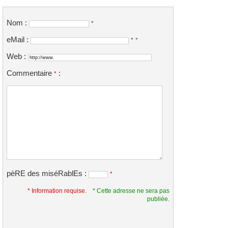
Nom :
*
eMail :
*
*
Web :
Commentaire
:
*
pèRE des miséRablEs :
*
* Information requise.
* Cette adresse ne sera pas
publiée.