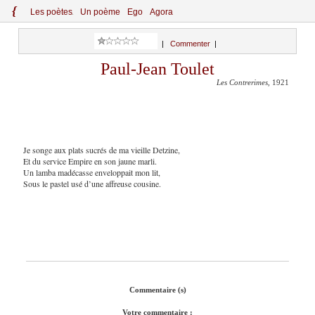
{
Le
s
po
èt
es
Un poème
Ego
Agora
|
Commenter
|
Paul-Jean Toulet
Les Contrerimes
, 1921
Je songe aux plats sucrés de ma vieille Detzine,
Et du service Empire en son jaune marli.
Un lamba madécasse enveloppait mon lit,
Sous le pastel usé d’une affreuse cousine.
Commentaire (s)
Votre commentaire :