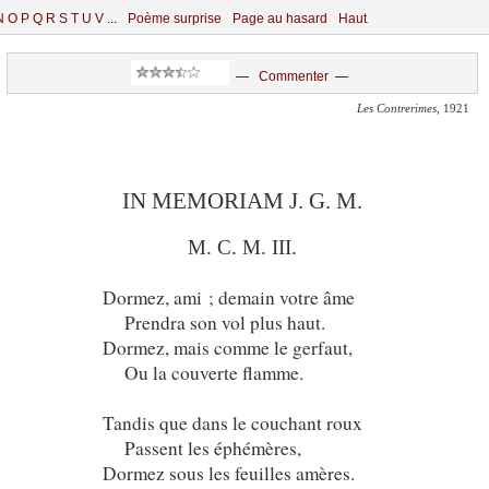
N
O
P
Q
R
S
T
U
V
...
Poème surprise
Page au hasard
Haut
—
Commenter
—
Les Contrerimes
, 1921
IN MEMORIAM J. G. M.
M. C. M. III.
Dormez, ami ; demain votre âme
Prendra son vol plus haut.
Dormez, mais comme le gerfaut,
Ou la couverte flamme.
Tandis que dans le couchant roux
Passent les éphémères,
Dormez sous les feuilles amères.