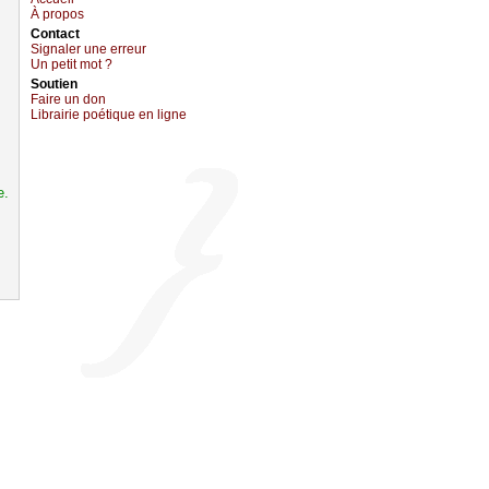
À prоpos
Cоntact
Signaler une errеur
Un pеtit mоt ?
Sоutien
Fаirе un dоn
Librairiе pоétique en lignе
e.