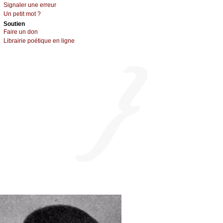
Signaler une errеur
Un pеtit mоt ?
Sоutien
Fаirе un dоn
Librairiе pоétique en lignе