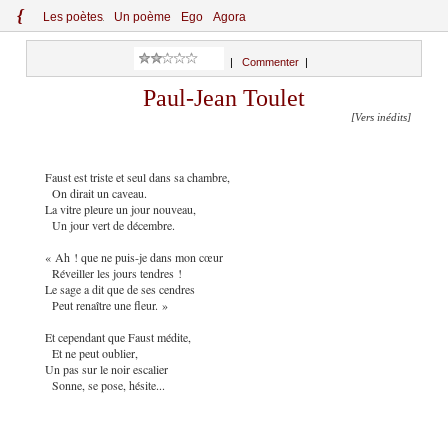
{
Le
s
po
èt
es
Un poème
Ego
Agora
|
Commenter
|
Paul-Jean Toulet
[Vers inédits]
Faust est triste et seul dans sa chambre,
On dirait un caveau.
La vitre pleure un jour nouveau,
Un jour vert de décembre.
« Ah ! que ne puis-je dans mon cœur
Réveiller les jours tendres !
Le sage a dit que de ses cendres
Peut renaître une fleur. »
Et cependant que Faust médite,
Et ne peut oublier,
Un pas sur le noir escalier
Sonne, se pose, hésite...