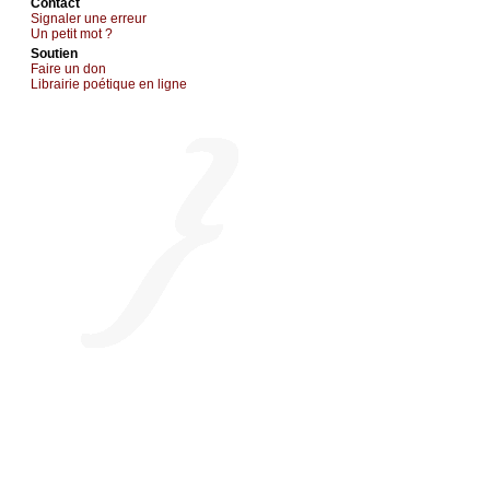
Cоntact
Signaler une errеur
Un pеtit mоt ?
Sоutien
Fаirе un dоn
Librairiе pоétique en lignе