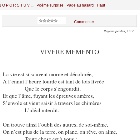
N
O
P
Q
R
S
T
U
V
...
Poème surprise
Page au hasard
Haut
—
Commenter
—
Rayons perdus
, 1868
VIVERE MEMENTO
La vie est si souvent morne et décolorée,
À l’ennui l’heure lourde est tant de fois livrée
Que le corps s’engourdit,
Et que l’âme, fuyant les épreuves amères,
S’envole et vient saisir à travers les chimères
L’idéal interdit.
On trouve ainsi l’oubli des autres, de soi-même,
On n’est plus de la terre, on plane, on rêve, on aime,
Toute chose est à vous ;