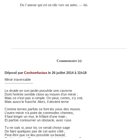
De l’amour qui est en elle vers un autre, — lui.
Commentaire (s)
Déposé par
Cochonfucius
le 26 juillet 2014 à 11h18
Miroir traversable
-----------------------
Le druide en son jardin possède une caverne
Dont l’entrée semble close au moyen d’un miroir ;
Mais ce n’est pas si simple. On peut, certes, s’y voir,
Mais aussi le franchir. Alors, il devient terne
Comme ternes parfois se font les yeux des muses.
L’outre-miroir n’a point de commodes chemins,
Il faut longer un mur, le frôlant d’une main ;
Et parfois contourner un obstacle, avec ruse.
Tu ne sais si, pour toi, ce serait chose sage
De faire quelques pas de cet autre côté ;
Peut-être que ce lieu possède sa beauté,