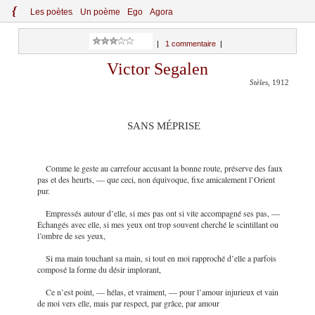
{
Le
s
po
èt
es
Un poème
Ego
Agora
|
1 commentaire
|
Victor Segalen
Stèles
, 1912
SANS MÉPRISE
Comme le geste au carrefour accusant la bonne route, préserve des faux
pas et des heurts, — que ceci, non équivoque, fixe amicalement l’Orient
pur.
Empressés autour d’elle, si mes pas ont si vite accompagné ses pas, —
Échangés avec elle, si mes yeux ont trop souvent cherché le scintillant ou
l’ombre de ses yeux,
Si ma main touchant sa main, si tout en moi rapproché d’elle a parfois
composé la forme du désir implorant,
Ce n’est point, — hélas, et vraiment, — pour l’amour injurieux et vain
de moi vers elle, mais par respect, par grâce, par amour