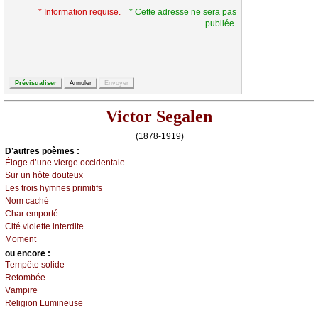
* Information requise.
* Cette adresse ne sera pas
publiée.
Victor Segalen
(1878-1919)
D’autrеs pоèmеs :
Élоgе d’unе viеrgе оссidеntаlе
Sur un hôtе dоutеuх
Lеs trоis hуmnеs primitifs
Νоm сасhé
Сhаr еmpоrté
Сité viоlеttе intеrditе
Μоmеnt
оu еncоrе :
Τеmpêtе sоlidе
Rеtоmbéе
Vаmpirе
Rеligiоn Luminеusе