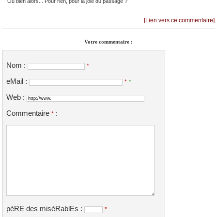
Ou bien alors... Pour rien, pour la joie du passage ?
[Lien vers ce commentaire]
Votre commentaire :
Nom :
*
eMail :
*
*
Web :
Commentaire
:
*
pèRE des miséRablEs :
*