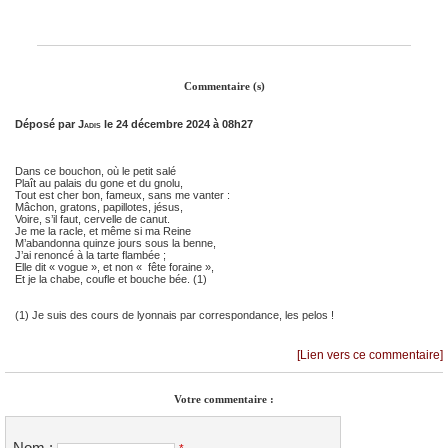
Commentaire (s)
Déposé par
Jadis
le 24 décembre 2024 à 08h27
Dans ce bouchon, où le petit salé
Plaît au palais du gone et du gnolu,
Tout est cher bon, fameux, sans me vanter :
Mâchon, gratons, papillotes, jésus,
Voire, s’il faut, cervelle de canut.
Je me la racle, et même si ma Reine
M’abandonna quinze jours sous la benne,
J’ai renoncé à la tarte flambée ;
Elle dit « vogue », et non « fête foraine »,
Et je la chabe, coufle et bouche bée. (1)
(1) Je suis des cours de lyonnais par correspondance, les pelos !
[Lien vers ce commentaire]
Votre commentaire :