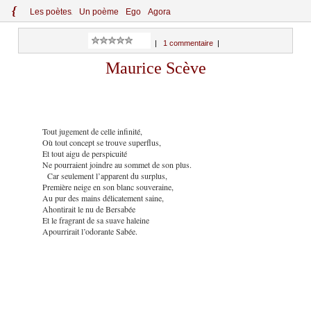
{
Le
s
po
èt
es
Un poème
Ego
Agora
|
1 commentaire
|
Maurice Scève
Tout jugement de celle infinité,
Où tout concept se trouve superflus,
Et tout aigu de perspicuité
Ne pourraient joindre au sommet de son plus.
Car seulement l’apparent du surplus,
Première neige en son blanc souveraine,
Au pur des mains délicatement saine,
Ahontirait le nu de Bersabée
Et le fragrant de sa suave haleine
Apourrirait l’odorante Sabée.