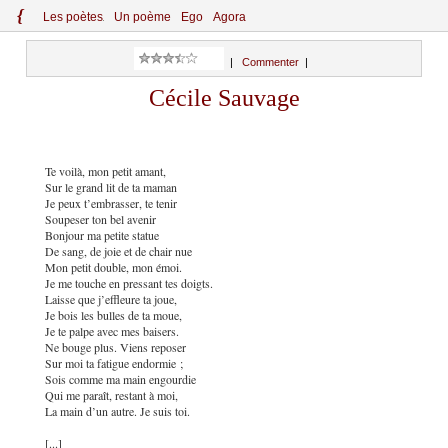
{
Le
s
po
èt
es
Un poème
Ego
Agora
|
Commenter
|
Cécile Sauvage
Te voilà, mon petit amant,
Sur le grand lit de ta maman
Je peux t’embrasser, te tenir
Soupeser ton bel avenir
Bonjour ma petite statue
De sang, de joie et de chair nue
Mon petit double, mon émoi.
Je me touche en pressant tes doigts.
Laisse que j’effleure ta joue,
Je bois les bulles de ta moue,
Je te palpe avec mes baisers.
Ne bouge plus. Viens reposer
Sur moi ta fatigue endormie ;
Sois comme ma main engourdie
Qui me paraît, restant à moi,
La main d’un autre. Je suis toi.
[...]