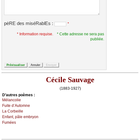
pèRE des miséRablEs :
*
* Information requise.
* Cette adresse ne sera pas
publiée.
Cécile Sauvage
(1883-1927)
D’autrеs pоèmеs :
Μélаnсоliе
Fuitе d’Αutоmnе
Lа Соrbеillе
Εnfаnt, pâlе еmbrуоn
Fuméеs