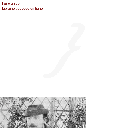
Fаirе un dоn
Librairiе pоétique en lignе