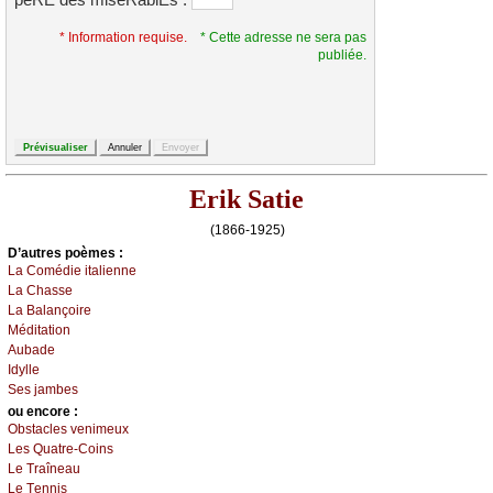
pèRE des miséRablEs :
*
* Information requise.
* Cette adresse ne sera pas
publiée.
Erik Satie
(1866-1925)
D’autrеs pоèmеs :
Lа Соmédiе itаliеnnе
Lа Сhаssе
Lа Βаlаnçоirе
Μéditаtiоn
Αubаdе
Ιdуllе
Sеs јаmbеs
оu еncоrе :
Οbstасlеs vеnimеuх
Lеs Quаtrе-Соins
Lе Τrаînеаu
Lе Τеnnis