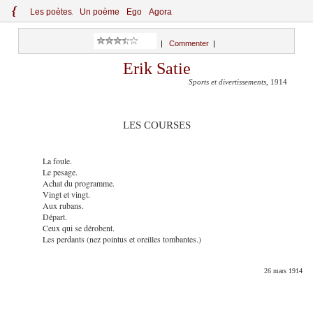
{
Le
s
po
èt
es
Un poème
Ego
Agora
|
Commenter
|
Erik Satie
Sports et divertissements
, 1914
LES COURSES
La foule.
Le pesage.
Achat du programme.
Vingt et vingt.
Aux rubans.
Départ.
Ceux qui se dérobent.
Les perdants (nez pointus et oreilles tombantes.)
26 mars 1914