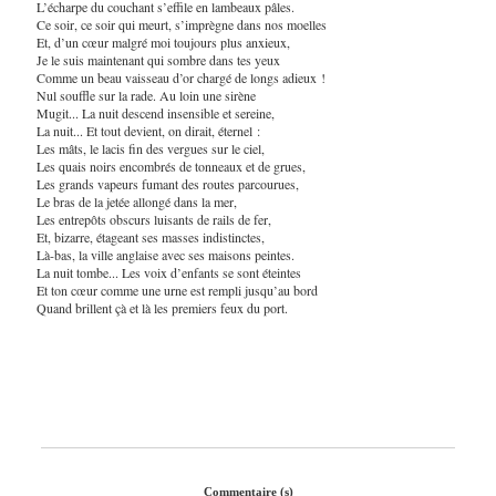
L’écharpe du couchant s’effile en lambeaux pâles.
Ce soir, ce soir qui meurt, s’imprègne dans nos moelles
Et, d’un cœur malgré moi toujours plus anxieux,
Je le suis maintenant qui sombre dans tes yeux
Comme un beau vaisseau d’or chargé de longs adieux !
Nul souffle sur la rade. Au loin une sirène
Mugit... La nuit descend insensible et sereine,
La nuit... Et tout devient, on dirait, éternel :
Les mâts, le lacis fin des vergues sur le ciel,
Les quais noirs encombrés de tonneaux et de grues,
Les grands vapeurs fumant des routes parcourues,
Le bras de la jetée allongé dans la mer,
Les entrepôts obscurs luisants de rails de fer,
Et, bizarre, étageant ses masses indistinctes,
Là-bas, la ville anglaise avec ses maisons peintes.
La nuit tombe... Les voix d’enfants se sont éteintes
Et ton cœur comme une urne est rempli jusqu’au bord
Quand brillent çà et là les premiers feux du port.
Commentaire (s)