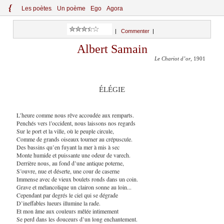
{
Le
s
po
èt
es
Un poème
Ego
Agora
|
Commenter
|
Albert Samain
Le Chariot d’or
, 1901
ÉLÉGIE
L’heure comme nous rêve accoudée aux remparts.
Penchés vers l’occident, nous laissons nos regards
Sur le port et la ville, où le peuple circule,
Comme de grands oiseaux tourner au crépuscule.
Des bassins qu’en fuyant la mer à mis à sec
Monte humide et puissante une odeur de varech.
Derrière nous, au fond d’une antique poterne,
S’ouvre, nue et déserte, une cour de caserne
Immense avec de vieux boulets ronds dans un coin.
Grave et mélancolique un clairon sonne au loin...
Cependant par degrés le ciel qui se dégrade
D’ineffables lueurs illumine la rade.
Et mon âme aux couleurs mêlée intimement
Se perd dans les douceurs d’un long enchantement.