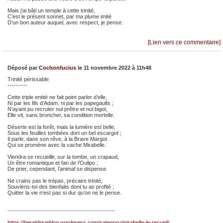
Mais j’ai bâti un temple à cette trinité,
C’est le présent sonnet, par ma plume imité
D’un bon auteur auquel, avec respect, je pense.
[Lien vers ce commentaire]
Déposé par
Cochonfucius
le 11 novembre 2022 à 11h48
Trinité périssable
----------
Cette triple entité ne fait point parler d’elle,
Ni par les fils d’Adam, ni par les papegaults ;
N’ayant pu recruter nul prêtre et nul bigot,
Elle vit, sans broncher, sa condition mortelle.
Déserte est la forêt, mais la lumière est belle,
Sous les feuilles tombées dort un bel escargot ;
Il parle, dans son rêve, à la Brave Margot
Qui se promène avec la vache Mirabelle.
Viendra se recueillir, sur la tombe, un crapaud,
Un être romantique et fan de l’Oulipo ;
De prier, cependant, l’animal se dispense.
Ne crains pas le trépas, précaire trinité,
Souviens-toi des bienfaits dont tu as profité ;
Quitter la vie n’est pas si dur qu’on ne le pense.
------------------------------------------------------
https://heraldiqueblog.wordpress.com/category/mirabelle-le-recueil/