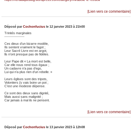
[Lien vers ce commentaire]
Déposé par
Cochonfucius
le 12 janvier 2023 à 21h00
Trinités marginales
-----------------
Ces dieux d’un bizarre modèle,
Ils sentent vraiment le fagot ;
Leur Sacré Livre est en argot,
lls n’ont presque pas de fidèles.
Leur Pape dit « La mort est belle,
Car elle nous rend tous égaux ;
Un cadavre n’a pas d’ego,
Lui qui n’a plus rien d’un rebelle. »
Leurs églises sont des tripots,
Volontiers j’y vais boire un pot ;
C’est une modeste dépense.
Ce sont des dieux sans dignité,
Mais aussi sans malignité ;
Car jamais à mal ils ne pensent.
[Lien vers ce commentaire]
Déposé par
Cochonfucius
le 13 janvier 2023 à 12h08