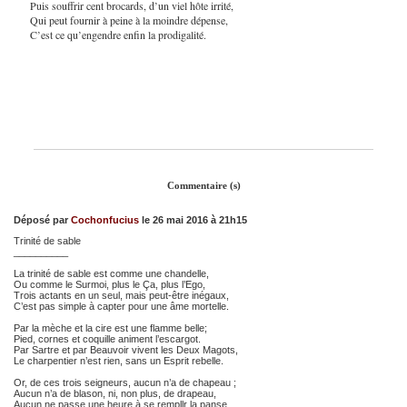
Puis souffrir cent brocards, d’un viel hôte irrité,
Qui peut fournir à peine à la moindre dépense,
C’est ce qu’engendre enfin la prodigalité.
Commentaire (s)
Déposé par
Cochonfucius
le 26 mai 2016 à 21h15
Trinité de sable
__________
La trinité de sable est comme une chandelle,
Ou comme le Surmoi, plus le Ça, plus l’Ego,
Trois actants en un seul, mais peut-être inégaux,
C’est pas simple à capter pour une âme mortelle.
Par la mèche et la cire est une flamme belle;
Pied, cornes et coquille animent l’escargot.
Par Sartre et par Beauvoir vivent les Deux Magots,
Le charpentier n’est rien, sans un Esprit rebelle.
Or, de ces trois seigneurs, aucun n’a de chapeau ;
Aucun n’a de blason, ni, non plus, de drapeau,
Aucun ne passe une heure à se rempllr la panse.