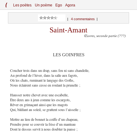
{
Le
s
po
èt
es
Un poème
Ego
Agora
|
4 commentaires
|
Saint-Amant
Œuvres, seconde partie (???)
LES GOINFRES
Coucher trois dans un drap, sans feu ni sans chandelle,
Au profond de l’hiver, dans la salle aux fagots,
Où les chats, ruminant le langage des Goths,
Nous éclairent sans cesse en roulant la prunelle ;
Hausser notre chevet avec une escabelle,
Être deux ans à jeun comme les escargots,
Rêver en grimaçant ainsi que les magots
Qui, bâillant au soleil, se grattent sous l’aisselle ;
Mettre au lieu de bonnet la coiffe d’un chapeau,
Prendre pour se couvrir la frise d’un manteau
Dont le dessus servit à nous doubler la panse ;