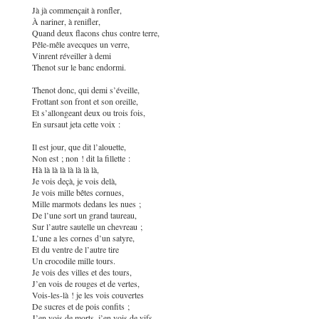
Jà jà commençait à ronfler,
À nariner, à renifler,
Quand deux flacons chus contre terre,
Pêle-mêle avecques un verre,
Vinrent réveiller à demi
Thenot sur le banc endormi.
Thenot donc, qui demi s’éveille,
Frottant son front et son oreille,
Et s’allongeant deux ou trois fois,
En sursaut jeta cette voix :
Il est jour, que dit l’alouette,
Non est ; non ! dit la fillette :
Hà là là là là là là là,
Je vois deçà, je vois delà,
Je vois mille bêtes cornues,
Mille marmots dedans les nues ;
De l’une sort un grand taureau,
Sur l’autre sautelle un chevreau ;
L’une a les cornes d’un satyre,
Et du ventre de l’autre tire
Un crocodile mille tours.
Je vois des villes et des tours,
J’en vois de rouges et de vertes,
Vois-les-là ! je les vois couvertes
De sucres et de pois confits ;
J’en vois de morts, j’en vois de vifs,