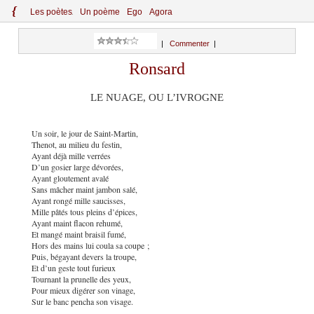
{
Le
s
po
èt
es
Un poème
Ego
Agora
|
Commenter
|
Ronsard
LE NUAGE, OU L’IVROGNE
Un soir, le jour de Saint-Martin,
Thenot, au milieu du festin,
Ayant déjà mille verrées
D’un gosier large dévorées,
Ayant gloutement avalé
Sans mâcher maint jambon salé,
Ayant rongé mille saucisses,
Mille pâtés tous pleins d’épices,
Ayant maint flacon rehumé,
Et mangé maint braisil fumé,
Hors des mains lui coula sa coupe ;
Puis, bégayant devers la troupe,
Et d’un geste tout furieux
Tournant la prunelle des yeux,
Pour mieux digérer son vinage,
Sur le banc pencha son visage.