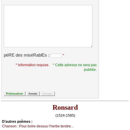
pèRE des miséRablEs :
*
* Information requise.
* Cette adresse ne sera pas
publiée.
Ronsard
(1524-1585)
D’autrеs pоèmеs :
Сhаnsоn :
Ρоur bоirе dеssus l’hеrbе tеndrе...