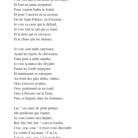
Et font un amas nonpareil,
Pour vouloir battre le Soleil
Et pour l’enclore en la caverne
Ou de Saint Patrice, ou d’Averne ;
Je vois sa sœur qui le défend,
Je vois tout le ciel qui se fend,
Et la terre qui se crevasse,
Et le chaos qui les menace.
Je vois cent mille satyreaux,
Ayant les ergots de chevreaux,
Faire peur à mille naïades.
Je vois la danse des dryades
Parmi les forêts trépigner,
Et maintenant se repeigner
Au fond des plus tièdes vallées,
Ores à tresses avalées,
Ores gentement en un rond,
Ores à flocons sur le front,
Puis se baigner dans les fontaines.
Las ! ces nues de grêle pleines
Me prédisent que Jupiter
Se veut contre moi dépiter :
Bré, bré, bré, bré ! voici le foudre,
Crac, crac, crac ! n’oyez-vous découdre
Le ventre d’un nuau ? J’ai vu,
J’ai vu, crac, crac ! j’ai vu le feu,