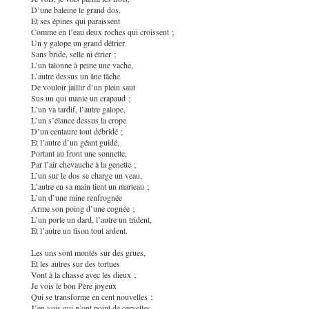
D’une baleine le grand dos,
Et ses épines qui paraissent
Comme en l’eau deux roches qui croissent ;
Un y galope un grand détrier
Sans bride, selle ni étrier ;
L’un talonne à peine une vache,
L’autre dessus un âne tâche
De vouloir jaillir d’un plein saut
Sus un qui manie un crapaud ;
L’un va tardif, l’autre galope,
L’un s’élance dessus la crope
D’un centaure tout débridé ;
Et l’autre d’un géant guidé,
Portant au front une sonnette,
Par l’air chevauche à la genette ;
L’un sur le dos se charge un veau,
L’autre en sa main tient un marteau ;
L’un d’une mine renfrognée
Arme son poing d’une cognée ;
L’un porte un dard, l’autre un trident,
Et l’autre un tison tout ardent.
Les uns sont montés sur des grues,
Et les autres sur des tortues
Vont à la chasse avec les dieux ;
Je vois le bon Père joyeux
Qui se transforme en cent nouvelles ;
J’en vois qui n’ont point de cervelles,