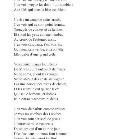
J’en vois, voyez-les donc ! qui semblent
Aux blés qui sous la bise tremblent.
J’avise un camp de nains armés,
J’en vois qui ne sont point formés,
Tronqués de cuisses et de jambes,
Et si ont les yeux comme flambes
Au creux de l’estomac assis.
J’en vois cinquante, j’en vois six
Qui sont sans ventre, et si ont tête
Effroyable d’une grand crête.
Voici deux nuages tout pleins
De Mores qui n’ont point de mains
Ni de corps, et ont les visages
Semblables à des chats sauvages :
Les uns portent des pieds de chèvre,
Et les autres n’ont qu’une lèvre
Qui seule barbotte, et dedans
Ils n’ont ni mâchoires ni dents.
J’en vois de barbus comme ermites,
Je vois les combats des Lapithes,
J’en vois tout hérissés de peaux,
J’entravise mille troupeaux
De singes qui d’un tour de joue
D’en haut aux hommes font la moue ;
Je vois, je vois parmi les flots,