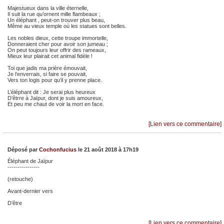
Majestueux dans la ville éternelle,
Il suit la rue qu’ornent mille flambeaux ;
Un éléphant , peut-on trouver plus beau,
Même au vieux temple où les statues sont belles.
Les nobles dieux, cette troupe immortelle,
Donneraient cher pour avoir son jumeau ;
On peut toujours leur offrir des rameaux,
Mieux leur plairait cet animal fidèle !
Toi que jadis ma prière émouvait,
Je l’enverrais, si faire se pouvait,
Vers ton logis pour qu’il y prenne place.
L’éléphant dit : Je serai plus heureux
D’êtrre à Jaïpur, dont je suis amoureux,
Et peu me chaut de voir la mort en face.
[Lien vers ce commentaire]
Déposé par
Cochonfucius
le 21 août 2018 à 17h19
Éléphant de Jaïpur
----------------
(retouche)
Avant-dernier vers
D’être
[Lien vers ce commentaire]