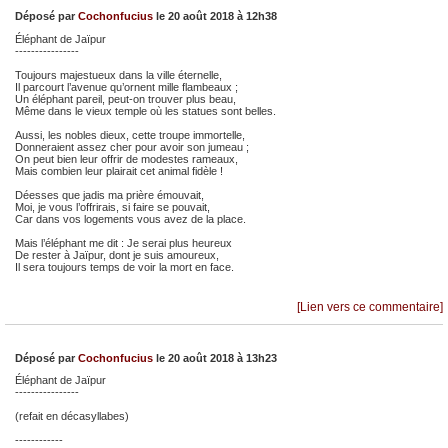
Déposé par
Cochonfucius
le 20 août 2018 à 12h38
Éléphant de Jaïpur
----------------
Toujours majestueux dans la ville éternelle,
Il parcourt l’avenue qu’ornent mille flambeaux ;
Un éléphant pareil, peut-on trouver plus beau,
Même dans le vieux temple où les statues sont belles.
Aussi, les nobles dieux, cette troupe immortelle,
Donneraient assez cher pour avoir son jumeau ;
On peut bien leur offrir de modestes rameaux,
Mais combien leur plairait cet animal fidèle !
Déesses que jadis ma prière émouvait,
Moi, je vous l’offrirais, si faire se pouvait,
Car dans vos logements vous avez de la place.
Mais l’éléphant me dit : Je serai plus heureux
De rester à Jaïpur, dont je suis amoureux,
Il sera toujours temps de voir la mort en face.
[Lien vers ce commentaire]
Déposé par
Cochonfucius
le 20 août 2018 à 13h23
Éléphant de Jaïpur
----------------
(refait en décasyllabes)
------------