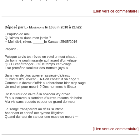
[Lien vers ce commentaire]
Déposé par
La Musérante
le 16 juin 2018 à 21h22
- Papillon de mai,
Qu’aimes-tu dans mon jardin ?
-- Moi, dit-il, rêver. ______Io Kanaan 25/05/2016
Papillon -
Puisque tu vis tes rêves en voici un tout chaud :
Un homme seul musarde au hasard d’un village
Qui lui est étranger - Où le temps est volage
Il se promène seul sur des trottoirs joyaux
Sans rien de plus qu’errer assiégé d’idéaux
Oublieux d’où il vient - A-t-on construit sa cage ?
Comme un devoir d’offrir au chercheur bien trop sage
Un endroit pour mourir ? Des hommes le fléaux
De la fureur de vivre à la noirceur d’y croire
Et aux nouveaux sentiers d’autres raisons de boire
A la vie sans succès et pour ce grand dormeur
Le songe transparent au désir si intime
Assonant et sonné cet hymne illégitime
Quand du haut de sa tour une muse se meurt ---
[Lien vers ce commentaire]