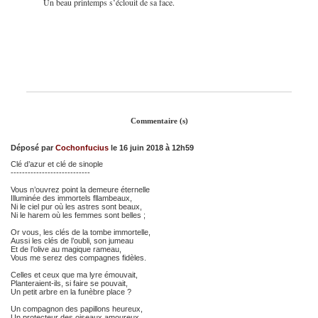
Un beau printemps s’éclouit de sa face.
Commentaire (s)
Déposé par
Cochonfucius
le 16 juin 2018 à 12h59
Clé d’azur et clé de sinople
----------------------------
Vous n’ouvrez point la demeure éternelle
Illuminée des immortels fllambeaux,
Ni le ciel pur où les astres sont beaux,
Ni le harem où les femmes sont belles ;
Or vous, les clés de la tombe immortelle,
Aussi les clés de l’oubli, son jumeau
Et de l’olive au magique rameau,
Vous me serez des compagnes fidèles.
Celles et ceux que ma lyre émouvait,
Planteraient-ils, si faire se pouvait,
Un petit arbre en la funèbre place ?
Un compagnon des papillons heureux,
Un protecteur des oiseaux amoureux,