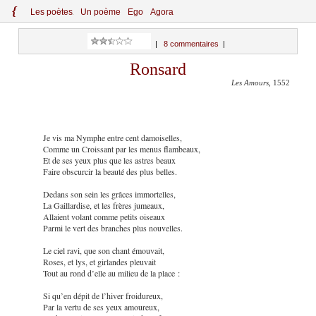
{
Le
s
po
èt
es
Un poème
Ego
Agora
|
8 commentaires
|
Ronsard
Les Amours
, 1552
Je vis ma Nymphe entre cent damoiselles,
Comme un Croissant par les menus flambeaux,
Et de ses yeux plus que les astres beaux
Faire obscurcir la beauté des plus belles.
Dedans son sein les grâces immortelles,
La Gaillardise, et les frères jumeaux,
Allaient volant comme petits oiseaux
Parmi le vert des branches plus nouvelles.
Le ciel ravi, que son chant émouvait,
Roses, et lys, et girlandes pleuvait
Tout au rond d’elle au milieu de la place :
Si qu’en dépit de l’hiver froidureux,
Par la vertu de ses yeux amoureux,