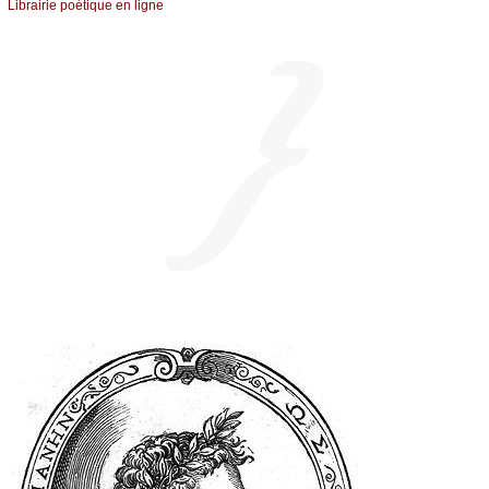
Librairiе pоétique en lignе