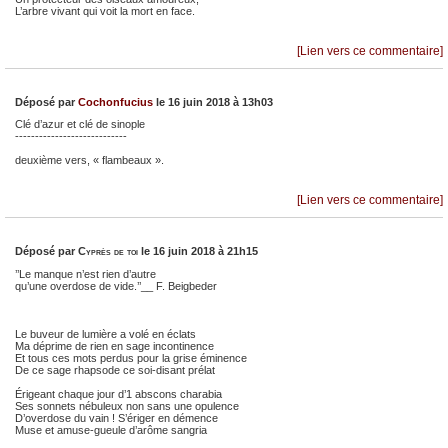
L’arbre vivant qui voit la mort en face.
[Lien vers ce commentaire]
Déposé par
Cochonfucius
le 16 juin 2018 à 13h03
Clé d’azur et clé de sinople
----------------------------
deuxième vers, « flambeaux ».
[Lien vers ce commentaire]
Déposé par
Cyprès de toi
le 16 juin 2018 à 21h15
’’Le manque n’est rien d’autre
qu’une overdose de vide.’’__ F. Beigbeder
Le buveur de lumière a volé en éclats
Ma déprime de rien en sage incontinence
Et tous ces mots perdus pour la grise éminence
De ce sage rhapsode ce soi-disant prélat
Érigeant chaque jour d’1 abscons charabia
Ses sonnets nébuleux non sans une opulence
D’overdose du vain ! S’ériger en démence
Muse et amuse-gueule d’arôme sangria