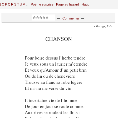
N
O
P
Q
R
S
T
U
V
...
Poème surprise
Page au hasard
Haut
—
Commenter
—
Le Bocage
, 1555
CHANSON
Pour boire dessus l’herbe tendre
Je veux sous un laurier m’étendre.
Et veux qu’Amour d’un petit brin
Ou de lin ou de chenevière
Trousse au flanc sa robe légère
Et mi-nu me verse du vin.
L’incertaine vie de l’homme
De jour en jour se roule comme
Aux rives se roulent les flots :