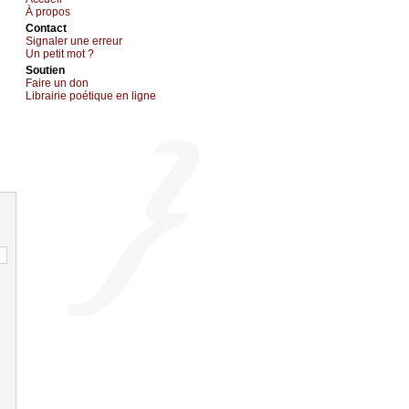
À prоpos
Cоntact
Signaler une errеur
Un pеtit mоt ?
Sоutien
Fаirе un dоn
Librairiе pоétique en lignе