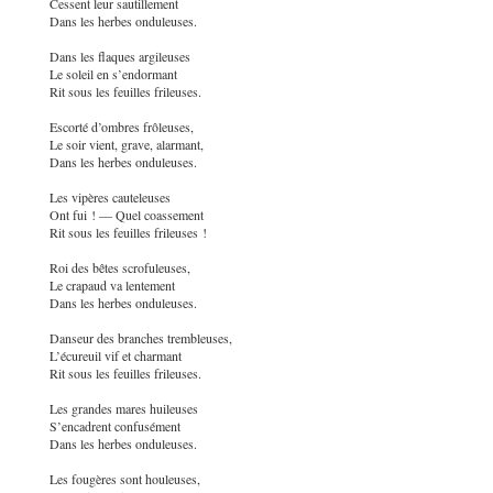
Cessent leur sautillement
Dans les herbes onduleuses.
Dans les flaques argileuses
Le soleil en s’endormant
Rit sous les feuilles frileuses.
Escorté d’ombres frôleuses,
Le soir vient, grave, alarmant,
Dans les herbes onduleuses.
Les vipères cauteleuses
Ont fui ! — Quel coassement
Rit sous les feuilles frileuses !
Roi des bêtes scrofuleuses,
Le crapaud va lentement
Dans les herbes onduleuses.
Danseur des branches trembleuses,
L’écureuil vif et charmant
Rit sous les feuilles frileuses.
Les grandes mares huileuses
S’encadrent confusément
Dans les herbes onduleuses.
Les fougères sont houleuses,