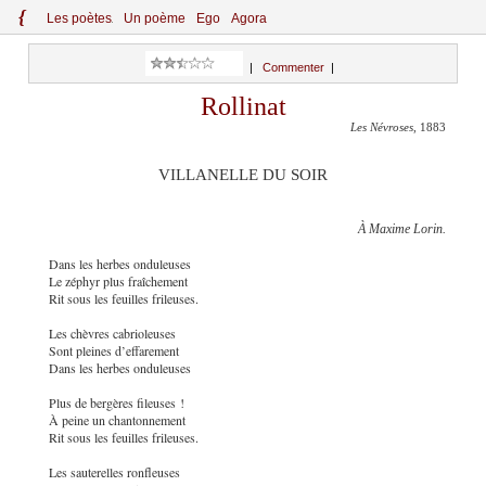
{
Le
s
po
èt
es
Un poème
Ego
Agora
|
Commenter
|
Rollinat
Les Névroses
, 1883
VILLANELLE DU SOIR
À Maxime Lorin.
Dans les herbes onduleuses
Le zéphyr plus fraîchement
Rit sous les feuilles frileuses.
Les chèvres cabrioleuses
Sont pleines d’effarement
Dans les herbes onduleuses
Plus de bergères fileuses !
À peine un chantonnement
Rit sous les feuilles frileuses.
Les sauterelles ronfleuses