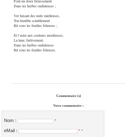
Font un doux bruissement
Dans les herbes onduleuses ;
Ver luisant des nuits mielleuses,
Ton humble scintillement
Rit sous les feuilles frileuses ;
Et l’astre aux couleurs moelleuses,
La lune, furtivement,
Dans les herbes onduleuses
Rit sous les feuilles frileuses.
Commentaire (s)
Votre commentaire :
Nom :
*
eMail :
*
*