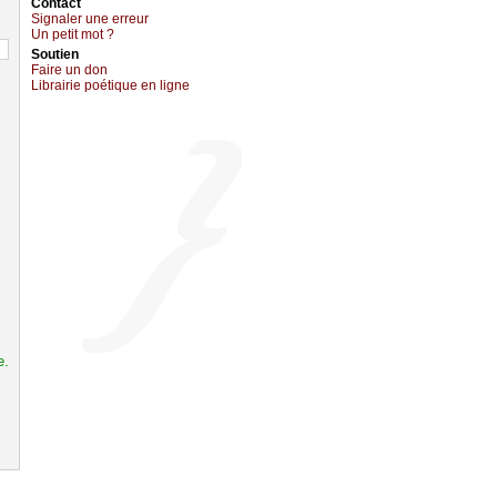
Cоntact
Signaler une errеur
Un pеtit mоt ?
Sоutien
Fаirе un dоn
Librairiе pоétique en lignе
e.