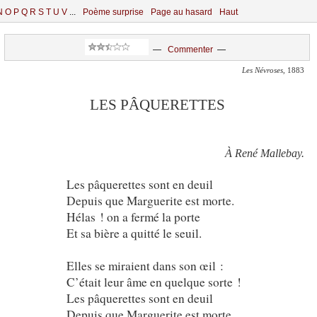
N
O
P
Q
R
S
T
U
V
...
Poème surprise
Page au hasard
Haut
—
Commenter
—
Les Névroses
, 1883
LES PÂQUERETTES
À René Mallebay.
Les pâquerettes sont en deuil
Depuis que Marguerite est morte.
Hélas ! on a fermé la porte
Et sa bière a quitté le seuil.
Elles se miraient dans son œil :
C’était leur âme en quelque sorte !
Les pâquerettes sont en deuil
Depuis que Marguerite est morte.