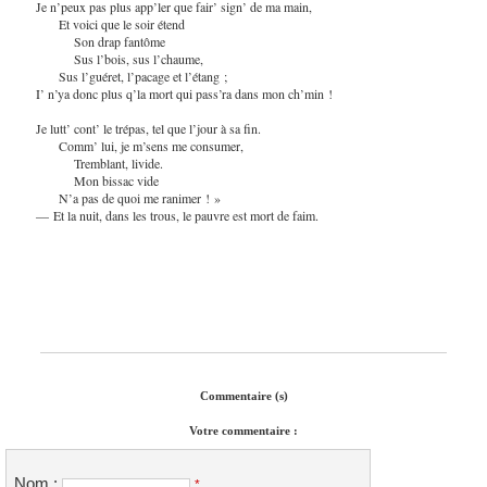
Je n’peux pas plus app’ler que fair’ sign’ de ma main,
Et voici que le soir étend
Son drap fantôme
Sus l’bois, sus l’chaume,
Sus l’guéret, l’pacage et l’étang ;
I’ n’ya donc plus q’la mort qui pass’ra dans mon ch’min !
Je lutt’ cont’ le trépas, tel que l’jour à sa fin.
Comm’ lui, je m’sens me consumer,
Tremblant, livide.
Mon bissac vide
N’a pas de quoi me ranimer ! »
— Et la nuit, dans les trous, le pauvre est mort de faim.
Commentaire (s)
Votre commentaire :
Nom :
*