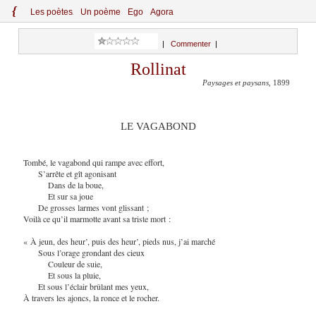
{
Le
s
po
èt
es
Un poème
Ego
Agora
|
Commenter
|
Rollinat
Paysages et paysans
, 1899
LE VAGABOND
Tombé, le vagabond qui rampe avec effort,
S’arrête et gît agonisant
Dans de la boue,
Et sur sa joue
De grosses larmes vont glissant ;
Voilà ce qu’il marmotte avant sa triste mort :
« À jeun, des heur’, puis des heur’, pieds nus, j’ai marché
Sous l’orage grondant des cieux
Couleur de suie,
Et sous la pluie,
Et sous l’éclair brûlant mes yeux,
À travers les ajoncs, la ronce et le rocher.