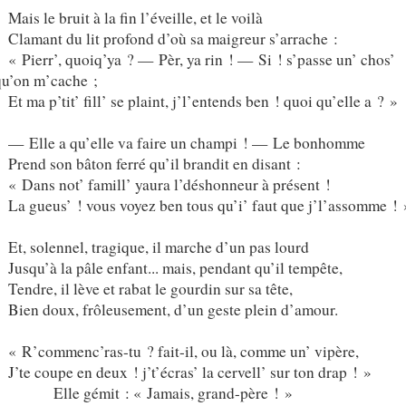
Mais le bruit à la fin l’éveille, et le voilà
Clamant du lit profond d’où sa maigreur s’arrache :
« Pierr’, quoiq’ya ? — Pèr, ya rin ! — Si ! s’passe un’ chos’
qu’on m’cache ;
Et ma p’tit’ fill’ se plaint, j’l’entends ben ! quoi qu’elle a ? »
— Elle a qu’elle va faire un champi ! — Le bonhomme
Prend son bâton ferré qu’il brandit en disant :
« Dans not’ famill’ yaura l’déshonneur à présent !
La gueus’ ! vous voyez ben tous qu’i’ faut que j’l’assomme ! 
Et, solennel, tragique, il marche d’un pas lourd
Jusqu’à la pâle enfant... mais, pendant qu’il tempête,
Tendre, il lève et rabat le gourdin sur sa tête,
Bien doux, frôleusement, d’un geste plein d’amour.
« R’commenc’ras-tu ? fait-il, ou là, comme un’ vipère,
J’te coupe en deux ! j’t’écras’ la cervell’ sur ton drap ! »
Elle gémit : « Jamais, grand-père ! »