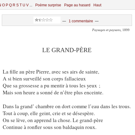
N
O
P
Q
R
S
T
U
V
...
Poème surprise
Page au hasard
Haut
—
1 commentaire
—
Paysages et paysans
, 1899
LE GRAND-PÈRE
La fille au père Pierre, avec ses airs de sainte,
A si bien surveillé son corps fallacieux
Que sa grossesse a pu mentir à tous les yeux ;
Mais son heure a sonné de n’être plus enceinte.
Dans la grand’ chambre on dort comme l’eau dans les trous.
Tout à coup, elle geint, crie et se désespère.
On se lève, on apprend la chose. Le grand-père
Continue à ronfler sous son baldaquin roux.