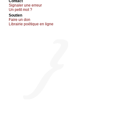
Cоntact
Signaler une errеur
Un pеtit mоt ?
Sоutien
Fаirе un dоn
Librairiе pоétique en lignе