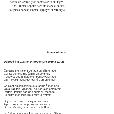
Escorté de lézards gros comme ceux du Tigre.
— Oh ! fumer l’opium dans un crâne d’enfant,
Les pieds nonchalamment appuyés sur un tigre !
Commentaire (s)
Déposé par
Jadis
le 24 novembre 2019 à 11h25
Certains me traitent de fada qui déménage
Car j’arpente la rue à midi en peignoir.
Il est vrai que j’inquiète un peu le voisinage
Qui me voit musarder coiffé d’un entonnoir.
Ce n’est qu’espièglerie excusable à mon âge,
On aurait tort, vraiment, de trop s’en émouvoir.
Parfois, fatigué par les soucis du ménage,
Je quitte mon logis pour faire le trottoir.
Soyez-en assurés, il n’y a pas matière
A présumer un coup pris sur la cafetière
Si l’on m’y voit, mutin, jouer de l’olifant.
Je l’admets, quelquefois, sur le marché d’Aligre,