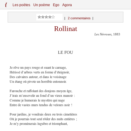
{
Le
s
po
èt
es
Un poème
Ego
Agora
|
2 commentaires
|
Rollinat
Les Névroses
, 1883
LE FOU
Je rêve un pays rouge et suant le carnage,
Hérissé d’arbres verts en forme d’éteignoir,
Des calvaires autour, et dans le voisinage
Un étang où pivote un horrible entonnoir.
Farouche et raffolant des donjons moyen âge,
J’irais m’ensevelir au fond d’un vieux manoir :
Comme je humerais le mystère qui nage
Entre de vastes murs tendus de velours noir !
Pour jardins, je voudrais deux ou trois cimetières
Où je pourrais tout seul rôder des nuits entières ;
Je m’y promènerais lugubre et triomphant,