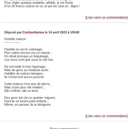
Pour régler quelque emplette, affable, je me fends
D’un 20 francs suisse en or, et qui me vaut un : Bigre !
[Lien vers ce commentaire]
Déposé par
Cochonfucius
le 14 avril 2023 à 10h58
Humble maison
--------------
Paisible en est le voisinage,
Plus calme encore est ce manoir ;
On dirait presque un béguinage,
Les murs sont gris sous le ciel noir.
De nul noble il n’est l’apanage,
Mais de gens au modeste avoir ;
Habillés de sobres lainages,
Ils n’exercent aucun pouvoir.
Cette maison n’est pas de pierre,
Mais d’une plus vile matière ;
Elle s’effrite, elle se fend.
Des gens loin de ce quartier migrent,
Dont ils ne furent point enfants ;
Même, en partant, ils le dénigrent.
[Lien vers ce commentaire]
Votre commentaire :