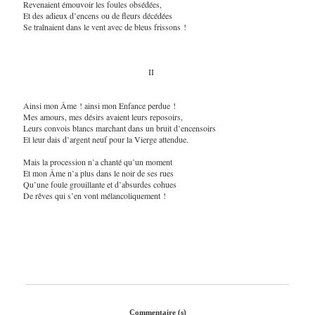
Revenaient émouvoir les foules obsédées,
Et des adieux d’encens ou de fleurs décédées
Se traînaient dans le vent avec de bleus frissons !
II
Ainsi mon Âme ! ainsi mon Enfance perdue !
Mes amours, mes désirs avaient leurs reposoirs,
Leurs convois blancs marchant dans un bruit d’encensoirs
Et leur dais d’argent neuf pour la Vierge attendue.
Mais la procession n’a chanté qu’un moment
Et mon Âme n’a plus dans le noir de ses rues
Qu’une foule grouillante et d’absurdes cohues
De rêves qui s’en vont mélancoliquement !
Commentaire (s)