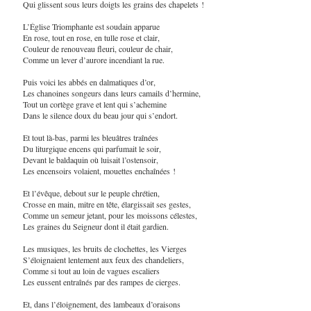
Qui glissent sous leurs doigts les grains des chapelets !
L’Église Triomphante est soudain apparue
En rose, tout en rose, en tulle rose et clair,
Couleur de renouveau fleuri, couleur de chair,
Comme un lever d’aurore incendiant la rue.
Puis voici les abbés en dalmatiques d’or,
Les chanoines songeurs dans leurs camails d’hermine,
Tout un cortège grave et lent qui s’achemine
Dans le silence doux du beau jour qui s’endort.
Et tout là-bas, parmi les bleuâtres traînées
Du liturgique encens qui parfumait le soir,
Devant le baldaquin où luisait l’ostensoir,
Les encensoirs volaient, mouettes enchaînées !
Et l’évêque, debout sur le peuple chrétien,
Crosse en main, mitre en tête, élargissait ses gestes,
Comme un semeur jetant, pour les moissons célestes,
Les graines du Seigneur dont il était gardien.
Les musiques, les bruits de clochettes, les Vierges
S’éloignaient lentement aux feux des chandeliers,
Comme si tout au loin de vagues escaliers
Les eussent entraînés par des rampes de cierges.
Et, dans l’éloignement, des lambeaux d’oraisons