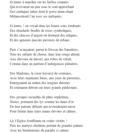
Si lentes à marcher sur les herbes coupées
Qui revivaient un peu sous le vent approchant
Des cantiques latins dont le grave plain-chant
Mélancolisait l’air avec ses mélopées.
Si lentes ! on voyait dans les beaux soirs tombants
Des étendards brodés de roses symboliques,
Et des chasses d’argent où dorment des reliques,
Et des agneaux pascals pavoisés de rubans.
Puis s’avançaient, parmi le frisson des bannières,
Tous les enfants de chœur, dans leur rouge attirail,
Aux cheveux de missel, aux robes de vitrail,
Comme dans un parfum d’indulgences plénières.
Des Madones, le cœur traversé de couteaux,
Avec leurs manteaux bleus, aux yeux de pierreries,
Émergeaient au milieu des longues théories
Et souriaient debout sur leurs grands piédestaux.
Des groupes recueillis de pâles orphelines,
Tristes, portaient des lys comme les âmes d’or
De leur parents défunts qui reviendraient encor
Pour frémir dans leurs mains dévotes et câlines.
Là, l’Église Souffrante en voiles violets !
Puis les martyrs chrétiens portant de grandes palmes
Avec les bienheureux du paradis si calmes