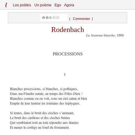
{
Le
s
po
èt
es
Un poème
Ego
Agora
|
Commenter
|
Rodenbach
La Jeunesse blanche
, 1886
PROCESSIONS
I
Blanches processions, si blanches, si gothiques,
Dans ma Flandre natale, au temps des Fêtes-Dieu !
Blanches comme on en voit, sous un ciel calme et bleu
Emplir de leur lenteur les lointains des triptyques.
Si lentes, dans le bruit des cloches s’animant,
Le bruit des carillons et des cloches bénies
Qui semblaient tout au loin répondre aux litanies
Et mener le cortège au fond du firmament.