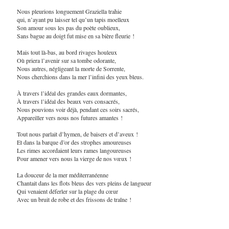
Nous pleurions longuement Graziella trahie
qui, n’ayant pu laisser tel qu’un tapis moelleux
Son amour sous les pas du poète oublieux,
Sans bague au doigt fut mise en sa bière fleurie !
Mais tout là-bas, au bord rivages houleux
Où priera l’avenir sur sa tombe odorante,
Nous autres, négligeant la morte de Sorrente,
Nous cherchions dans la mer l’infini des yeux bleus.
À travers l’idéal des grandes eaux dormantes,
À travers l’idéal des beaux vers consacrés,
Nous pouvions voir déjà, pendant ces soirs sacrés,
Appareiller vers nous nos futures amantes !
Tout nous parlait d’hymen, de baisers et d’aveux !
Et dans la barque d’or des strophes amoureuses
Les rimes accordaient leurs rames langoureuses
Pour amener vers nous la vierge de nos vœux !
La douceur de la mer méditerranéenne
Chantait dans les flots bleus des vers pleins de langueur
Qui venaient déferler sur la plage du cœur
Avec un bruit de robe et des frissons de traîne !