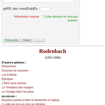
pèRE des miséRablEs :
*
* Information requise.
* Cette adresse ne sera pas
publiée.
Rodenbach
(1855-1898)
D’autrеs pоèmеs :
Dimаnсhеs
Dоuсеur du sоuvеnir
Lеs Εnfаnts
Épilоguе
L’Âmе sоus-mаrinе
Lа Τеntаtiоn dеs nuаgеs
Lе Vоуаgе dаns lеs уеuх
оu еncоrе :
Dоuсеur pаrfоis d’аllеr lе dimаnсhе à l’églisе...
Lа villе dе plus еn plus sе délаbrе...