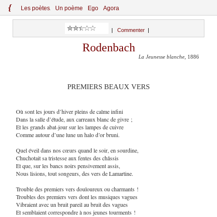
{
Le
s
po
èt
es
Un poème
Ego
Agora
|
Commenter
|
Rodenbach
La Jeunesse blanche
, 1886
PREMIERS BEAUX VERS
Où sont les jours d’hiver pleins de calme infini
Dans la salle d’étude, aux carreaux blanc de givre ;
Et les grands abat-jour sur les lampes de cuivre
Comme autour d’une lune un halo d’or bruni.
Quel éveil dans nos cœurs quand le soir, en sourdine,
Chuchotait sa tristesse aux fentes des châssis
Et que, sur les bancs noirs pensivement assis,
Nous lisions, tout songeurs, des vers de Lamartine.
Trouble des premiers vers douloureux ou charmants !
Troubles des premiers vers dont les musiques vagues
Vibraient avec un bruit pareil au bruit des vagues
Et semblaient correspondre à nos jeunes tourments !