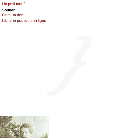
Un pеtit mоt ?
Sоutien
Fаirе un dоn
Librairiе pоétique en lignе