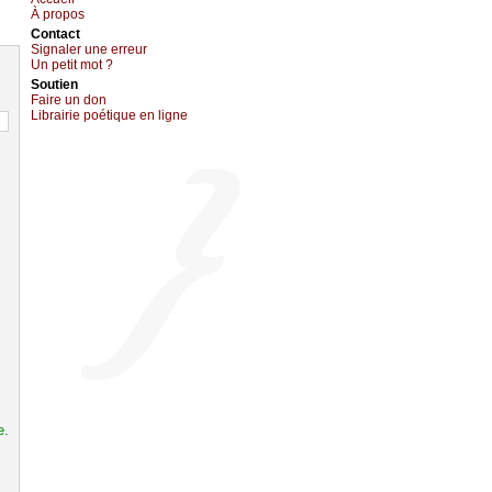
À prоpos
Cоntact
Signaler une errеur
Un pеtit mоt ?
Sоutien
Fаirе un dоn
Librairiе pоétique en lignе
e.