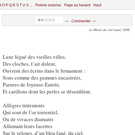
N
O
P
Q
R
S
T
U
V
...
Poème surprise
Page au hasard
Haut
—
Commenter
—
Le Miroir du ciel natal
, 1898
Luxe légué des vieilles villes,
Des cloches, l’air dolent,
Ouvrent des écrins dans le firmament :
Sons comme des gemmes encastrées,
Parures de Joyeuse-Entrée,
Et carillons dont les perles se désenfilent.
Allègres tintements
Qui sont de l’or torrentiel,
Ou de vivaces diamants
Allumant leurs facettes
Sur le velours, d’un bleu fané, du ciel.