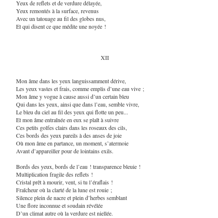
Yeux de reflets et de verdure délayée,
Yeux remontés à la surface, revenus
Avec un tatouage au fil des globes nus,
Et qui disent ce que médite une noyée !
XII
Mon âme dans les yeux languissamment dérive,
Les yeux vastes et frais, comme emplis d’une eau vive ;
Mon âme y vogue à cause aussi d’un certain bleu
Qui dans les yeux, ainsi que dans l’eau, semble vivre,
Le bleu du ciel au fil des yeux qui flotte un peu...
Et mon âme entraînée en eux se plaît à suivre
Ces petits golfes clairs dans les roseaux des cils,
Ces bords des yeux pareils à des anses de joie
Où mon âme en partance, un moment, s’atermoie
Avant d’appareiller pour de lointains exils.
Bords des yeux, bords de l’eau ! transparence bleuie !
Multiplication fragile des reflets !
Cristal prêt à mourir, vent, si tu l’éraflais !
Fraîcheur où la clarté de la lune est rouie ;
Silence plein de nacre et plein d’herbes semblant
Une flore inconnue et soudain révélée
D’un climat autre où la verdure est niellée.