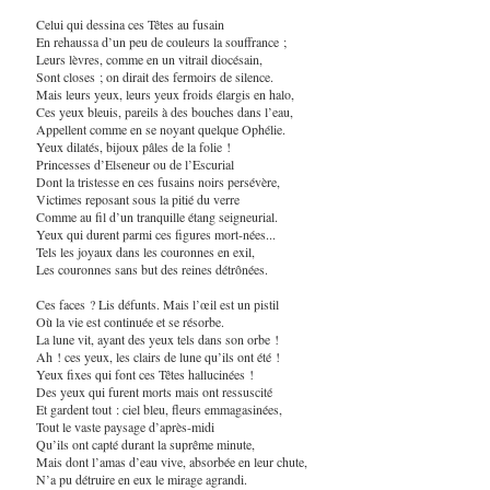
Celui qui dessina ces Têtes au fusain
En rehaussa d’un peu de couleurs la souffrance ;
Leurs lèvres, comme en un vitrail diocésain,
Sont closes ; on dirait des fermoirs de silence.
Mais leurs yeux, leurs yeux froids élargis en halo,
Ces yeux bleuis, pareils à des bouches dans l’eau,
Appellent comme en se noyant quelque Ophélie.
Yeux dilatés, bijoux pâles de la folie !
Princesses d’Elseneur ou de l’Escurial
Dont la tristesse en ces fusains noirs persévère,
Victimes reposant sous la pitié du verre
Comme au fil d’un tranquille étang seigneurial.
Yeux qui durent parmi ces figures mort-nées...
Tels les joyaux dans les couronnes en exil,
Les couronnes sans but des reines détrônées.
Ces faces ? Lis défunts. Mais l’œil est un pistil
Où la vie est continuée et se résorbe.
La lune vit, ayant des yeux tels dans son orbe !
Ah ! ces yeux, les clairs de lune qu’ils ont été !
Yeux fixes qui font ces Têtes hallucinées !
Des yeux qui furent morts mais ont ressuscité
Et gardent tout : ciel bleu, fleurs emmagasinées,
Tout le vaste paysage d’après-midi
Qu’ils ont capté durant la suprême minute,
Mais dont l’amas d’eau vive, absorbée en leur chute,
N’a pu détruire en eux le mirage agrandi.