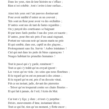
Dans les yeux, rien de leur histoire ne s’efface ;
Rien n’est soluble ; tout s’avère à leur surface...
Ainsi tels yeux ont l’air pauvres dorénavant
Pour avoir médité d’entrer en un couvent ;
Tels sont en fleur pour avoir vu des orchidées ;
D’autres sont nus de tant de fautes regardées ;
On y perçoit des courtisanes se baignant
Et par leurs fards perdus l’eau des yeux est nacrée ;
D’autres, pour être nés près d’un canal stagnant,
Portent un vaisseau noir qu’aucun marin ne grée
Et qui semble, dans eux, captif en des glaçons...
Prolongement sans fin. Survie ! Aubes lointaines !
Ciel qui met dans les puits de bleus caparaçons !
Nuages habitant les prunelles humaines !
Tout le passé qui s’y garde, remémoré !
Tout ce qui s’y trahit qu’on croyait ignoré :
Les vœux qu’on viola ; les seins que nous fleurîmes ;
Et le regard qu’on eut en pensant à des crimes ;
Et le regard qu’on eut, pris d’un dessein vénal,
Fût-ce un instant, jadis, devant des pierreries
– Trésor qu’on troquerait contre ses chairs fleuries –
Et qui fait à jamais, de l’œil, l’écrin du Mal.
Car tout s’y fige, y dure ; et tout s’y perpétue :
Désirs, mouvements d’âme, instantané décor,
Tout ce qui fut, rien qu’un moment, y flotte encor ;