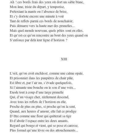
Ah ! ces bords frais des yeux où dort un sable blanc,
Mon âme, triste du départ, y temporise,
Prétextant la marée ou l’absence de brise,
Et s’y dorlote encore une minute à voir
Tant de reflets parmi ces bords de nonchaloir,
Puis démarre vers la haute mer des prunelles...
Mais quel monde nouveau, quels pôles sont en elles,
Et qu’est-ce qu’on rencontre au bout des yeux quand on
S’enfonce par delà leur ligne d’horizon ?
XIII
L’œil, qu’on croit enchâssé, comme une calme opale,
Et prisonnier dans les paupières de chair pâle,
Est libre et, par l’air nu, s’évade quelquefois,
Si l’aimante une bouche ou le son d’une voix...
Exode tout à coup d’une large prunelle
Qui, d’un visage cher, réellement descend,
Avec tous les reflets de l’horizon en elle,
Proche de plus en plus, si proche qu’on la sent,
Quand, aux heures d’amour, elle fait ce prodige
D’être comme une fleur qui quitterait sa tige
Et d’abolir l’espace entre les deux amants.
Regard qui bouge et vient, qui se pose et caresse,
Plus formel qu’une lèvre ou des attouchements...