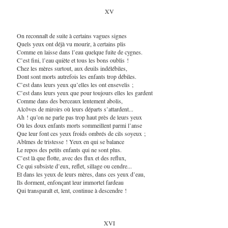
XV
On reconnaît de suite à certains vagues signes
Quels yeux ont déjà vu mourir, à certains plis
Comme en laisse dans l’eau quelque fuite de cygnes.
C’est fini, l’eau quiète et tous les bons oublis !
Chez les mères surtout, aux deuils indélébiles,
Dont sont morts autrefois les enfants trop débiles.
C’est dans leurs yeux qu’elles les ont ensevelis ;
C’est dans leurs yeux que pour toujours elles les gardent
Comme dans des berceaux lentement abolis,
Alcôves de miroirs où leurs départs s’attardent...
Ah ! qu’on ne parle pas trop haut près de leurs yeux
Où les doux enfants morts sommeillent parmi l’anse
Que leur font ces yeux froids ombrés de cils soyeux ;
Abîmes de tristesse ! Yeux en qui se balance
Le repos des petits enfants qui ne sont plus.
C’est là que flotte, avec des flux et des reflux,
Ce qui subsiste d’eux, reflet, sillage ou cendre...
Et dans les yeux de leurs mères, dans ces yeux d’eau,
Ils dorment, enfonçant leur immortel fardeau
Qui transparaît et, lent, continue à descendre !
XVI