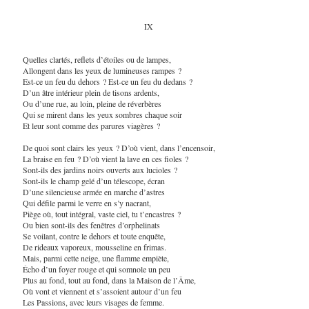
IX
Quelles clartés, reflets d’étoiles ou de lampes,
Allongent dans les yeux de lumineuses rampes ?
Est-ce un feu du dehors ? Est-ce un feu du dedans ?
D’un âtre intérieur plein de tisons ardents,
Ou d’une rue, au loin, pleine de réverbères
Qui se mirent dans les yeux sombres chaque soir
Et leur sont comme des parures viagères ?
De quoi sont clairs les yeux ? D’où vient, dans l’encensoir,
La braise en feu ? D’où vient la lave en ces fioles ?
Sont-ils des jardins noirs ouverts aux lucioles ?
Sont-ils le champ gelé d’un télescope, écran
D’une silencieuse armée en marche d’astres
Qui défile parmi le verre en s’y nacrant,
Piège où, tout intégral, vaste ciel, tu t’encastres ?
Ou bien sont-ils des fenêtres d’orphelinats
Se voilant, contre le dehors et toute enquête,
De rideaux vaporeux, mousseline en frimas.
Mais, parmi cette neige, une flamme empiète,
Écho d’un foyer rouge et qui somnole un peu
Plus au fond, tout au fond, dans la Maison de l’Âme,
Où vont et viennent et s’assoient autour d’un feu
Les Passions, avec leurs visages de femme.