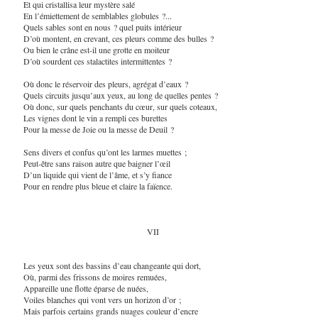
Et qui cristallisa leur mystère salé
En l’émiettement de semblables globules ?...
Quels sables sont en nous ? quel puits intérieur
D’où montent, en crevant, ces pleurs comme des bulles ?
Ou bien le crâne est-il une grotte en moiteur
D’où sourdent ces stalactites intermittentes ?
Où donc le réservoir des pleurs, agrégat d’eaux ?
Quels circuits jusqu’aux yeux, au long de quelles pentes ?
Où donc, sur quels penchants du cœur, sur quels coteaux,
Les vignes dont le vin a rempli ces burettes
Pour la messe de Joie ou la messe de Deuil ?
Sens divers et confus qu’ont les larmes muettes ;
Peut-être sans raison autre que baigner l’œil
D’un liquide qui vient de l’âme, et s’y fiance
Pour en rendre plus bleue et claire la faïence.
VII
Les yeux sont des bassins d’eau changeante qui dort,
Où, parmi des frissons de moires remuées,
Appareille une flotte éparse de nuées,
Voiles blanches qui vont vers un horizon d’or ;
Mais parfois certains grands nuages couleur d’encre