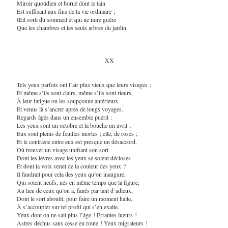
Miroir quotidien et borné dont le tain
Est suffisant aux fins de la vie ordinaire ;
Œil sorti du sommeil et qui ne mire guère
Que les chambres et les seuls arbres du jardin.
XX
Tels yeux parfois ont l’air plus vieux que leurs visages ;
Et même s’ils sont clairs, même s’ils sont rieurs,
À leur fatigue on les soupçonne antérieurs
Et venus là s’ancrer après de longs voyages.
Regards âgés dans un ensemble puéril :
Les yeux sont un octobre et la bouche un avril ;
Eux sont pleins de feuilles mortes ; elle, de roses ;
Et le contraste entre eux est presque un désaccord.
Où trouver un visage unifiant son sort
Dont les lèvres avec les yeux se soient décloses
Et dont la voix serait de la couleur des yeux ?
Il faudrait pour cela des yeux qu’on inaugure,
Qui soient neufs, nés en même temps que la figure,
Au lieu de ceux qu’on a, fanés par tant d’adieux,
Dont le sort aboutit, pour faire un moment halte,
À s’accoupler sur tel profil qui s’en exalte.
Yeux dont on ne sait plus l’âge ! Errantes lueurs !
Astres déchus sans cesse en route ! Yeux migrateurs !