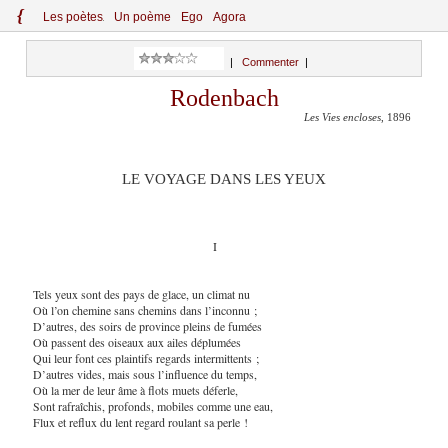
{
Le
s
po
èt
es
Un poème
Ego
Agora
|
Commenter
|
Rodenbach
Les Vies encloses
, 1896
LE VOYAGE DANS LES YEUX
I
Tels yeux sont des pays de glace, un climat nu
Où l’on chemine sans chemins dans l’inconnu ;
D’autres, des soirs de province pleins de fumées
Où passent des oiseaux aux ailes déplumées
Qui leur font ces plaintifs regards intermittents ;
D’autres vides, mais sous l’influence du temps,
Où la mer de leur âme à flots muets déferle,
Sont rafraîchis, profonds, mobiles comme une eau,
Flux et reflux du lent regard roulant sa perle !