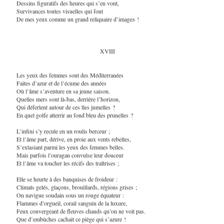
Dessins figuratifs des heures qui s’en vont,
Survivances toutes visuelles qui font
De mes yeux comme un grand reliquaire d’images !
XVIII
Les yeux des femmes sont des Méditerranées
Faites d’azur et de l’écume des années
Où l’âme s’aventure en sa jeune saison.
Quelles mers sont là-bas, derrière l’horizon,
Qui déferlent autour de ces îles jumelles ?
En quel golfe atterrir au fond bleu des prunelles ?
L’infini s’y recule en un roulis berceur ;
Et l’âme part, dérive, en proie aux vents rebelles,
S’extasiant parmi les yeux des femmes belles.
Mais parfois l’ouragan convulse leur douceur
Et l’âme va toucher les récifs des traîtrises ;
Elle se heurte à des banquises de froideur :
Climats gelés, glaçons, brouillards, régions grises ;
On navigue soudain sous un rouge équateur :
Flammes d’orgueil, corail sanguin de la luxure,
Feux convergeant de fleuves chauds qu’on ne voit pas.
Que d’embûches cachait ce piège qui s’azure !