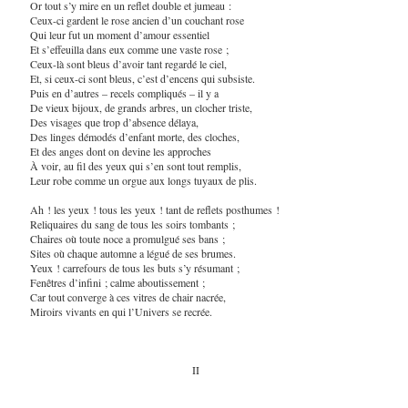
Or tout s’y mire en un reflet double et jumeau :
Ceux-ci gardent le rose ancien d’un couchant rose
Qui leur fut un moment d’amour essentiel
Et s’effeuilla dans eux comme une vaste rose ;
Ceux-là sont bleus d’avoir tant regardé le ciel,
Et, si ceux-ci sont bleus, c’est d’encens qui subsiste.
Puis en d’autres – recels compliqués – il y a
De vieux bijoux, de grands arbres, un clocher triste,
Des visages que trop d’absence délaya,
Des linges démodés d’enfant morte, des cloches,
Et des anges dont on devine les approches
À voir, au fil des yeux qui s’en sont tout remplis,
Leur robe comme un orgue aux longs tuyaux de plis.
Ah ! les yeux ! tous les yeux ! tant de reflets posthumes !
Reliquaires du sang de tous les soirs tombants ;
Chaires où toute noce a promulgué ses bans ;
Sites où chaque automne a légué de ses brumes.
Yeux ! carrefours de tous les buts s’y résumant ;
Fenêtres d’infini ; calme aboutissement ;
Car tout converge à ces vitres de chair nacrée,
Miroirs vivants en qui l’Univers se recrée.
II