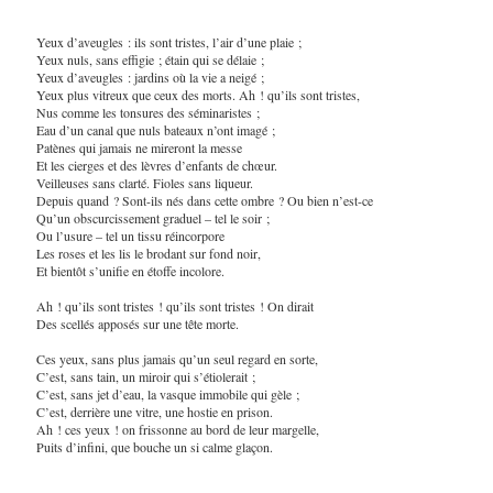
Yeux d’aveugles : ils sont tristes, l’air d’une plaie ;
Yeux nuls, sans effigie ; étain qui se délaie ;
Yeux d’aveugles : jardins où la vie a neigé ;
Yeux plus vitreux que ceux des morts. Ah ! qu’ils sont tristes,
Nus comme les tonsures des séminaristes ;
Eau d’un canal que nuls bateaux n’ont imagé ;
Patènes qui jamais ne mireront la messe
Et les cierges et des lèvres d’enfants de chœur.
Veilleuses sans clarté. Fioles sans liqueur.
Depuis quand ? Sont-ils nés dans cette ombre ? Ou bien n’est-ce
Qu’un obscurcissement graduel – tel le soir ;
Ou l’usure – tel un tissu réincorpore
Les roses et les lis le brodant sur fond noir,
Et bientôt s’unifie en étoffe incolore.
Ah ! qu’ils sont tristes ! qu’ils sont tristes ! On dirait
Des scellés apposés sur une tête morte.
Ces yeux, sans plus jamais qu’un seul regard en sorte,
C’est, sans tain, un miroir qui s’étiolerait ;
C’est, sans jet d’eau, la vasque immobile qui gèle ;
C’est, derrière une vitre, une hostie en prison.
Ah ! ces yeux ! on frissonne au bord de leur margelle,
Puits d’infini, que bouche un si calme glaçon.