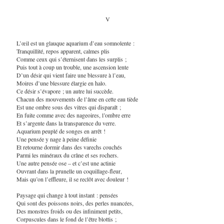
V
L’œil est un glauque aquarium d’eau somnolente :
Tranquillité, repos apparent, calmes plis
Comme ceux qui s’éternisent dans les surplis ;
Puis tout à coup un trouble, une ascension lente
D’un désir qui vient faire une blessure à l’eau,
Moires d’une blessure élargie en halo.
Ce désir s’évapore ; un autre lui succède.
Chacun des mouvements de l’âme en cette eau tiède
Est une ombre sous des vitres qui disparaît ;
En fuite comme avec des nageoires, l’ombre erre
Et s’argente dans la transparence du verre.
Aquarium peuplé de songes en arrêt !
Une pensée y nage à peine définie
Et retourne dormir dans des varechs couchés
Parmi les minéraux du crâne et ses rochers.
Une autre pensée ose – et c’est une actinie
Ouvrant dans la prunelle un coquillage-fleur,
Mais qu’on l’effleure, il se reclôt avec douleur !
Paysage qui change à tout instant : pensées
Qui sont des poissons noirs, des perles nuancées,
Des monstres froids ou des infiniment petits,
Corpuscules dans le fond de l’être blottis ;