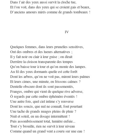
Dans l’air des yeux aussi survit la cloche tue,
Et l’on voit, dans des yeux qui se croient gais et beaux,
D’anciens amours mirés comme de grands tombeaux !
IV
Quelques femmes, dans leurs prunelles sensitives,
Ont des ombres et des lueurs alternatives ;
Il y fait noir ou clair à leur guise ; on dirait
Derrière la cloison transparente des tempes
Qu’on baisse tour à tour et qu’on monte des lampes.
Au fil des yeux dormants quelle est cette forêt
Dont les arbres, qu’on ne voit pas, mirent leurs palmes
Et leurs cimes, une minute, en frissons calmes ?
Dentelle obscure dont ils sont passementés,
Franges, ombre qui vient de quelque rive adverse,
Ô regards par cette ombre éphémère éventés !
Une autre fois, quel ciel intime s’y renverse
Dont les soucis, que nul ne connaît, font pourtant
Une tache de grands nuages pleins de pluie ?
Nuit et soleil, en un dosage intermittent !
Puis assombrissement total, lumière enfuie...
Tout s’y brouille, rien ne survit à leur niveau
Comme quand un grand vent a couru sur une eau !