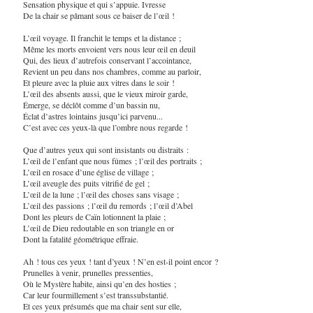
Sensation physique et qui s’appuie. Ivresse
De la chair se pâmant sous ce baiser de l’œil !
L’œil voyage. Il franchit le temps et la distance ;
Même les morts envoient vers nous leur œil en deuil
Qui, des lieux d’autrefois conservant l’accointance,
Revient un peu dans nos chambres, comme au parloir,
Et pleure avec la pluie aux vitres dans le soir !
L’œil des absents aussi, que le vieux miroir garde,
Émerge, se déclôt comme d’un bassin nu,
Éclat d’astres lointains jusqu’ici parvenu...
C’est avec ces yeux-là que l’ombre nous regarde !
Que d’autres yeux qui sont insistants ou distraits :
L’œil de l’enfant que nous fûmes ; l’œil des portraits ;
L’œil en rosace d’une église de village ;
L’œil aveugle des puits vitrifié de gel ;
L’œil de la lune ; l’œil des choses sans visage ;
L’œil des passions ; l’œil du remords ; l’œil d’Abel
Dont les pleurs de Caïn lotionnent la plaie ;
L’œil de Dieu redoutable en son triangle en or
Dont la fatalité géométrique effraie.
Ah ! tous ces yeux ! tant d’yeux ! N’en est-il point encor ?
Prunelles à venir, prunelles pressenties,
Où le Mystère habite, ainsi qu’en des hosties ;
Car leur fourmillement s’est transsubstantié.
Et ces yeux présumés que ma chair sent sur elle,