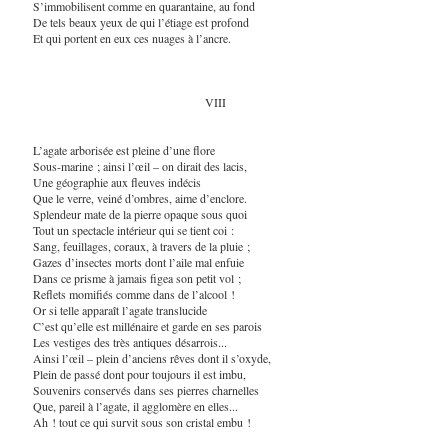
S’immobilisent comme en quarantaine, au fond
De tels beaux yeux de qui l’étiage est profond
Et qui portent en eux ces nuages à l’ancre.
VIII
L’agate arborisée est pleine d’une flore
Sous-marine ; ainsi l’œil – on dirait des lacis,
Une géographie aux fleuves indécis
Que le verre, veiné d’ombres, aime d’enclore.
Splendeur mate de la pierre opaque sous quoi
Tout un spectacle intérieur qui se tient coi :
Sang, feuillages, coraux, à travers de la pluie ;
Gazes d’insectes morts dont l’aile mal enfuie
Dans ce prisme à jamais figea son petit vol ;
Reflets momifiés comme dans de l’alcool !
Or si telle apparaît l’agate translucide
C’est qu’elle est millénaire et garde en ses parois
Les vestiges des très antiques désarrois...
Ainsi l’œil – plein d’anciens rêves dont il s’oxyde,
Plein de passé dont pour toujours il est imbu,
Souvenirs conservés dans ses pierres charnelles
Que, pareil à l’agate, il agglomère en elles...
Ah ! tout ce qui survit sous son cristal embu !