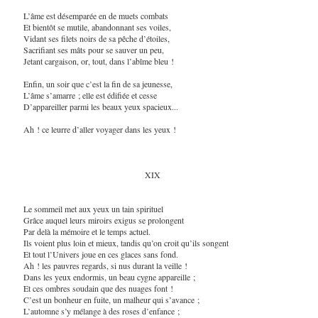
L’âme est désemparée en de muets combats
Et bientôt se mutile, abandonnant ses voiles,
Vidant ses filets noirs de sa pêche d’étoiles,
Sacrifiant ses mâts pour se sauver un peu,
Jetant cargaison, or, tout, dans l’abîme bleu !
Enfin, un soir que c’est la fin de sa jeunesse,
L’âme s’amarre ; elle est édifiée et cesse
D’appareiller parmi les beaux yeux spacieux...
Ah ! ce leurre d’aller voyager dans les yeux !
XIX
Le sommeil met aux yeux un tain spirituel
Grâce auquel leurs miroirs exigus se prolongent
Par delà la mémoire et le temps actuel.
Ils voient plus loin et mieux, tandis qu’on croit qu’ils songent
Et tout l’Univers joue en ces glaces sans fond.
Ah ! les pauvres regards, si nus durant la veille !
Dans les yeux endormis, un beau cygne appareille ;
Et ces ombres soudain que des nuages font !
C’est un bonheur en fuite, un malheur qui s’avance ;
L’automne s’y mélange à des roses d’enfance ;