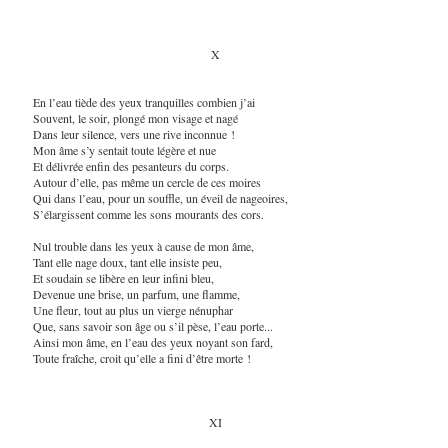
X
En l’eau tiède des yeux tranquilles combien j’ai
Souvent, le soir, plongé mon visage et nagé
Dans leur silence, vers une rive inconnue !
Mon âme s’y sentait toute légère et nue
Et délivrée enfin des pesanteurs du corps.
Autour d’elle, pas même un cercle de ces moires
Qui dans l’eau, pour un souffle, un éveil de nageoires,
S’élargissent comme les sons mourants des cors.
Nul trouble dans les yeux à cause de mon âme,
Tant elle nage doux, tant elle insiste peu,
Et soudain se libère en leur infini bleu,
Devenue une brise, un parfum, une flamme,
Une fleur, tout au plus un vierge nénuphar
Que, sans savoir son âge ou s’il pèse, l’eau porte...
Ainsi mon âme, en l’eau des yeux noyant son fard,
Toute fraîche, croit qu’elle a fini d’être morte !
XI