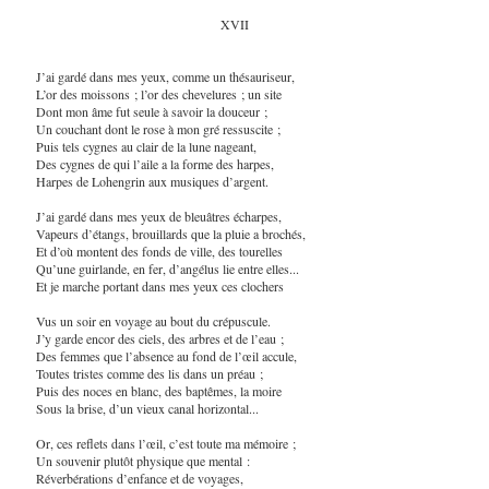
XVII
J’ai gardé dans mes yeux, comme un thésauriseur,
L’or des moissons ; l’or des chevelures ; un site
Dont mon âme fut seule à savoir la douceur ;
Un couchant dont le rose à mon gré ressuscite ;
Puis tels cygnes au clair de la lune nageant,
Des cygnes de qui l’aile a la forme des harpes,
Harpes de Lohengrin aux musiques d’argent.
J’ai gardé dans mes yeux de bleuâtres écharpes,
Vapeurs d’étangs, brouillards que la pluie a brochés,
Et d’où montent des fonds de ville, des tourelles
Qu’une guirlande, en fer, d’angélus lie entre elles...
Et je marche portant dans mes yeux ces clochers
Vus un soir en voyage au bout du crépuscule.
J’y garde encor des ciels, des arbres et de l’eau ;
Des femmes que l’absence au fond de l’œil accule,
Toutes tristes comme des lis dans un préau ;
Puis des noces en blanc, des baptêmes, la moire
Sous la brise, d’un vieux canal horizontal...
Or, ces reflets dans l’œil, c’est toute ma mémoire ;
Un souvenir plutôt physique que mental :
Réverbérations d’enfance et de voyages,