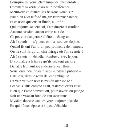
Pourquoi les yeux, étant limpides, mentent-ils ?
Comment la vérité, dans leur indifférence,
Meurt-elle en diluant ses frissons volatils ?
Nul n’en a vu le fond malgré leur transparence
Et ce n’est que cristal fluide, à l’infini,
Qui toujours se tient coi, l’air sincère et candide.
Aucune passion, aucun crime ne ride
Ce pouvoir dangereux d’être un étang uni.
Ah ! savoir !... s’y peut-on fier, sources de joie,
Quand ils ont l’air d’un peu promettre de l’amour,
Ou ne sont-ils qu’un clair mirage où l’on se noie ?
Ah ! savoir !... démêler l’ombre d’avec le jour,
Et connaître à la fin ce qu’ils peuvent enclore
Derrière leur surface et derrière leur flore,
Sous leurs nénuphars blancs – frileuse puberté –
Plus loin, dans le recul de leur ambiguïté.
En vain veut-on trier le réel du mensonge ;
Les yeux, nus comme l’eau, resteront clairs aussi,
Bien que l’âme souvent où, pour savoir, on plonge
Soit une vase au fond de leur azur transi ;
Mystère de cette eau des yeux toujours placide
En qui l’âme dépose et si peu s’élucide.
III