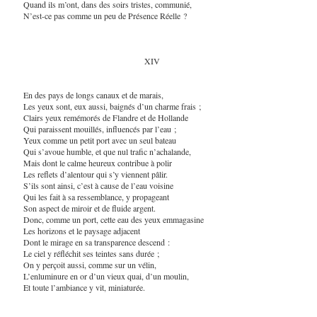
Quand ils m’ont, dans des soirs tristes, communié,
N’est-ce pas comme un peu de Présence Réelle ?
XIV
En des pays de longs canaux et de marais,
Les yeux sont, eux aussi, baignés d’un charme frais ;
Clairs yeux remémorés de Flandre et de Hollande
Qui paraissent mouillés, influencés par l’eau ;
Yeux comme un petit port avec un seul bateau
Qui s’avoue humble, et que nul trafic n’achalande,
Mais dont le calme heureux contribue à polir
Les reflets d’alentour qui s’y viennent pâlir.
S’ils sont ainsi, c’est à cause de l’eau voisine
Qui les fait à sa ressemblance, y propageant
Son aspect de miroir et de fluide argent.
Donc, comme un port, cette eau des yeux emmagasine
Les horizons et le paysage adjacent
Dont le mirage en sa transparence descend :
Le ciel y réfléchit ses teintes sans durée ;
On y perçoit aussi, comme sur un vélin,
L’enluminure en or d’un vieux quai, d’un moulin,
Et toute l’ambiance y vit, miniaturée.