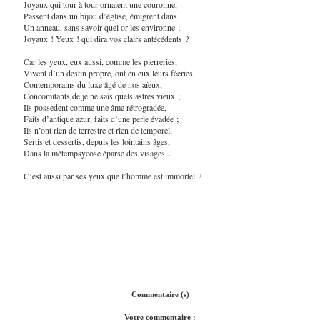
Joyaux qui tour à tour ornaient une couronne,
Passent dans un bijou d’église, émigrent dans
Un anneau, sans savoir quel or les environne ;
Joyaux ! Yeux ! qui dira vos clairs antécédents ?
Car les yeux, eux aussi, comme les pierreries,
Vivent d’un destin propre, ont en eux leurs féeries.
Contemporains du luxe âgé de nos aïeux,
Concomitants de je ne sais quels astres vieux ;
Ils possèdent comme une âme rétrogradée,
Faits d’antique azur, faits d’une perle évadée ;
Ils n’ont rien de terrestre et rien de temporel,
Sertis et dessertis, depuis les lointains âges,
Dans la métempsycose éparse des visages...
C’est aussi par ses yeux que l’homme est immortel ?
Commentaire (s)
Votre commentaire :