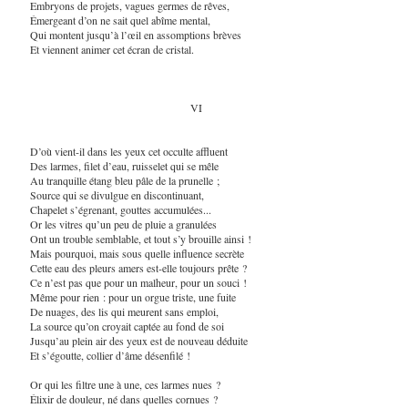
Embryons de projets, vagues germes de rêves,
Émergeant d’on ne sait quel abîme mental,
Qui montent jusqu’à l’œil en assomptions brèves
Et viennent animer cet écran de cristal.
VI
D’où vient-il dans les yeux cet occulte affluent
Des larmes, filet d’eau, ruisselet qui se mêle
Au tranquille étang bleu pâle de la prunelle ;
Source qui se divulgue en discontinuant,
Chapelet s’égrenant, gouttes accumulées...
Or les vitres qu’un peu de pluie a granulées
Ont un trouble semblable, et tout s’y brouille ainsi !
Mais pourquoi, mais sous quelle influence secrète
Cette eau des pleurs amers est-elle toujours prête ?
Ce n’est pas que pour un malheur, pour un souci !
Même pour rien : pour un orgue triste, une fuite
De nuages, des lis qui meurent sans emploi,
La source qu’on croyait captée au fond de soi
Jusqu’au plein air des yeux est de nouveau déduite
Et s’égoutte, collier d’âme désenfilé !
Or qui les filtre une à une, ces larmes nues ?
Élixir de douleur, né dans quelles cornues ?