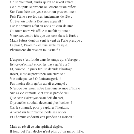
On se voit mort, tandis qu’on se revoit amant ;
Ce n’est plus le présent seulement qu’on reflète ;
Sur l’eau frêle des yeux court un pressentiment ;
Puis l’âme a revécu ses lendemains de fête ;
Ô rêve, où toute la Destinée apparaît !
Car le sommeil a fait en nous du clair de lune
Où toute notre vie afflue et ne fait qu’une :
Vieux souvenirs tels que des cors dans la forêt ;
Maux futurs dont on sent le vent de l’aile presque ;
Le passé, l’avenir – en une seule fresque...
Phénomène du rêve où tout s’unifia !
L’espace s’est fondu dans le temps qui s’abroge ;
Est-ce qu’on sait encor les pays qu’il y a ?
Et, comme un puits tari, se dénude l’horloge.
Rêver, c’est se prévoir en son éternité !
Vie anticipative ! Ô fantasmagorie !
Patrimoine divin qu’on aurait escompté :
N’est-ce pas, pour notre âme, une avance d’hoirie
Sur sa vie immortelle et sur sa part de ciel
Que cette clairvoyance au delà du réel,
Ô prunelles soudain devenant plus lucides ?
Car le sommeil, pour y capturer l’horizon,
A versé sur leur plaque inerte ses acides,
Et l’homme endormi voit par delà sa maison !
Mais au réveil ce tain spirituel dégèle,
Il fond ; et l’œil déclos n’est plus qu’un miroir frêle,