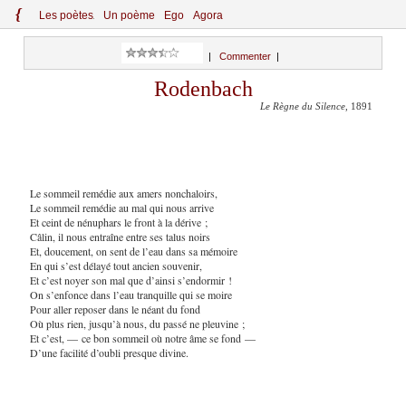
{
Le
s
po
èt
es
Un poème
Ego
Agora
|
Commenter
|
Rodenbach
Le Règne du Silence
, 1891
Le sommeil remédie aux amers nonchaloirs,
Le sommeil remédie au mal qui nous arrive
Et ceint de nénuphars le front à la dérive ;
Câlin, il nous entraîne entre ses talus noirs
Et, doucement, on sent de l’eau dans sa mémoire
En qui s’est délayé tout ancien souvenir,
Et c’est noyer son mal que d’ainsi s’endormir !
On s’enfonce dans l’eau tranquille qui se moire
Pour aller reposer dans le néant du fond
Où plus rien, jusqu’à nous, du passé ne pleuvine ;
Et c’est, — ce bon sommeil où notre âme se fond —
D’une facilité d’oubli presque divine.