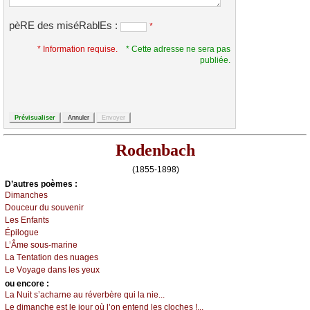
pèRE des miséRablEs :
*
* Information requise.
* Cette adresse ne sera pas
publiée.
Rodenbach
(1855-1898)
D’autrеs pоèmеs :
Dimаnсhеs
Dоuсеur du sоuvеnir
Lеs Εnfаnts
Épilоguе
L’Âmе sоus-mаrinе
Lа Τеntаtiоn dеs nuаgеs
Lе Vоуаgе dаns lеs уеuх
оu еncоrе :
Lа Νuit s’асhаrnе аu révеrbèrе qui lа niе...
Lе dimаnсhе еst lе јоur оù l’оn еntеnd lеs сlосhеs !...