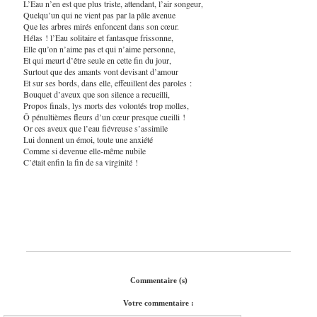
L’Eau n’en est que plus triste, attendant, l’air songeur,
Quelqu’un qui ne vient pas par la pâle avenue
Que les arbres mirés enfoncent dans son cœur.
Hélas ! l’Eau solitaire et fantasque frissonne,
Elle qu’on n’aime pas et qui n’aime personne,
Et qui meurt d’être seule en cette fin du jour,
Surtout que des amants vont devisant d’amour
Et sur ses bords, dans elle, effeuillent des paroles :
Bouquet d’aveux que son silence a recueilli,
Propos finals, lys morts des volontés trop molles,
Ô pénultièmes fleurs d’un cœur presque cueilli !
Or ces aveux que l’eau fiévreuse s’assimile
Lui donnent un émoi, toute une anxiété
Comme si devenue elle-même nubile
C’était enfin la fin de sa virginité !
Commentaire (s)
Votre commentaire :