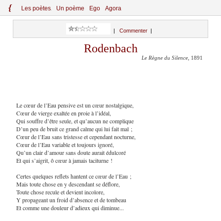
{
Le
s
po
èt
es
Un poème
Ego
Agora
|
Commenter
|
Rodenbach
Le Règne du Silence
, 1891
Le cœur de l’Eau pensive est un cœur nostalgique,
Cœur de vierge exaltée en proie à l’idéal,
Qui souffre d’être seule, et qu’aucun ne complique
D’un peu de bruit ce grand calme qui lui fait mal ;
Cœur de l’Eau sans tristesse et cependant nocturne,
Cœur de l’Eau variable et toujours ignoré,
Qu’un clair d’amour sans doute aurait édulcoré
Et qui s’aigrit, ô cœur à jamais taciturne !
Certes quelques reflets hantent ce cœur de l’Eau ;
Mais toute chose en y descendant se déflore,
Toute chose recule et devient incolore,
Y propageant un froid d’absence et de tombeau
Et comme une douleur d’adieux qui diminue...