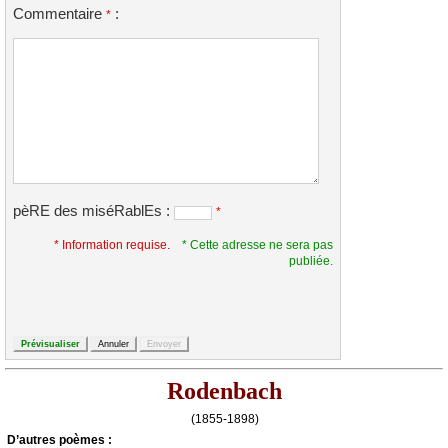
Commentaire
:
*
pèRE des miséRablEs :
*
* Information requise.
* Cette adresse ne sera pas
publiée.
Rodenbach
(1855-1898)
D’autrеs pоèmеs :