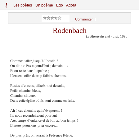
{
Le
s
po
èt
es
Un poème
Ego
Agora
|
Commenter
|
Rodenbach
Le Miroir du ciel natal
, 1898
Comment aller jusqu’à l’hostie ?
On dit : « Pas aujourd’hui ; demain... »
Et on reste dans l’apathie ;
L’encens offre de trop faibles chemins.
Restes d’encens, effacés tout de suite,
Petits chemins bleus,
Chemins sinueux
Dans cette église où ils sont comme en fuite.
Ah ! ces chemins qui s’évaporent !
Ils nous reconduiraient pourtant
Aux temps d’enfance et de foi, au bon temps !
Et nous pourrions prier encore...
De plus près, on verrait la Présence Réelle.