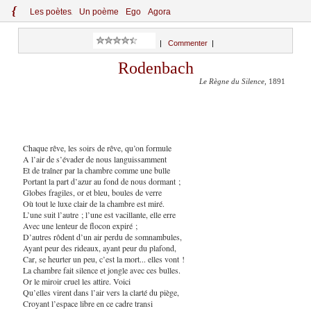
{
Le
s
po
èt
es
Un poème
Ego
Agora
|
Commenter
|
Rodenbach
Le Règne du Silence
, 1891
Chaque rêve, les soirs de rêve, qu’on formule
A l’air de s’évader de nous languissamment
Et de traîner par la chambre comme une bulle
Portant la part d’azur au fond de nous dormant ;
Globes fragiles, or et bleu, boules de verre
Où tout le luxe clair de la chambre est miré.
L’une suit l’autre ; l’une est vacillante, elle erre
Avec une lenteur de flocon expiré ;
D’autres rôdent d’un air perdu de somnambules,
Ayant peur des rideaux, ayant peur du plafond,
Car, se heurter un peu, c’est la mort... elles vont !
La chambre fait silence et jongle avec ces bulles.
Or le miroir cruel les attire. Voici
Qu’elles virent dans l’air vers la clarté du piège,
Croyant l’espace libre en ce cadre transi