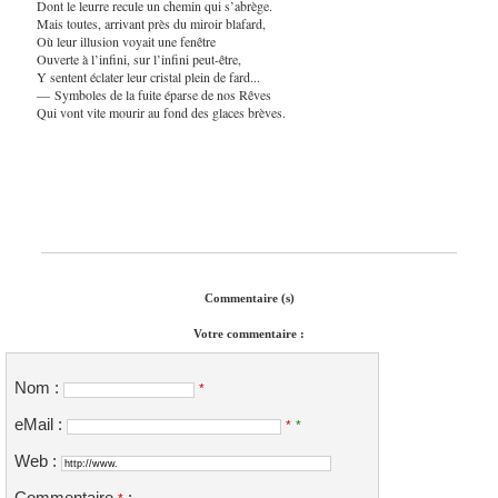
Dont le leurre recule un chemin qui s’abrège.
Mais toutes, arrivant près du miroir blafard,
Où leur illusion voyait une fenêtre
Ouverte à l’infini, sur l’infini peut-être,
Y sentent éclater leur cristal plein de fard...
— Symboles de la fuite éparse de nos Rêves
Qui vont vite mourir au fond des glaces brèves.
Commentaire (s)
Votre commentaire :
Nom :
*
eMail :
*
*
Web :
Commentaire
: