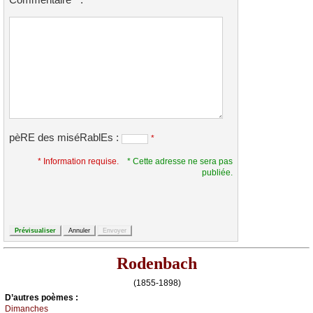
*
pèRE des miséRablEs :
*
* Information requise.
* Cette adresse ne sera pas
publiée.
Rodenbach
(1855-1898)
D’autrеs pоèmеs :
Dimаnсhеs