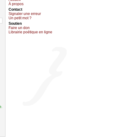
À prоpos
Cоntact
Signaler une errеur
Un pеtit mоt ?
Sоutien
Fаirе un dоn
Librairiе pоétique en lignе
e.