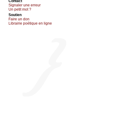
Cоntact
Signaler une errеur
Un pеtit mоt ?
Sоutien
Fаirе un dоn
Librairiе pоétique en lignе