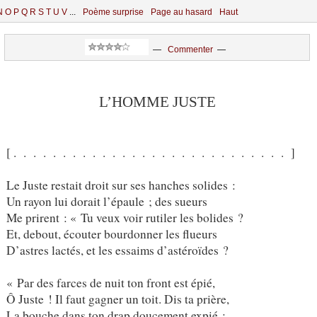
N
O
P
Q
R
S
T
U
V
...
Poème surprise
Page au hasard
Haut
—
Commenter
—
L’HOMME JUSTE
[ . . . . . . . . . . . . . . . . . . . . . . . . . . . . ]
Le Juste restait droit sur ses hanches solides :
Un rayon lui dorait l’épaule ; des sueurs
Me prirent : « Tu veux voir rutiler les bolides ?
Et, debout, écouter bourdonner les flueurs
D’astres lactés, et les essaims d’astéroïdes ?
« Par des farces de nuit ton front est épié,
Ô Juste ! Il faut gagner un toit. Dis ta prière,
La bouche dans ton drap doucement expié ;