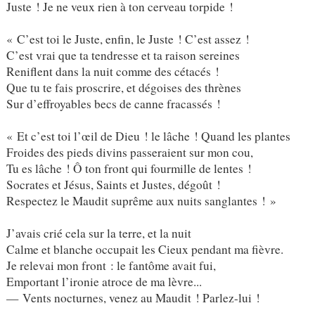
Juste ! Je ne veux rien à ton cerveau torpide !
« C’est toi le Juste, enfin, le Juste ! C’est assez !
C’est vrai que ta tendresse et ta raison sereines
Reniflent dans la nuit comme des cétacés !
Que tu te fais proscrire, et dégoises des thrènes
Sur d’effroyables becs de canne fracassés !
« Et c’est toi l’œil de Dieu ! le lâche ! Quand les plantes
Froides des pieds divins passeraient sur mon cou,
Tu es lâche ! Ô ton front qui fourmille de lentes !
Socrates et Jésus, Saints et Justes, dégoût !
Respectez le Maudit suprême aux nuits sanglantes ! »
J’avais crié cela sur la terre, et la nuit
Calme et blanche occupait les Cieux pendant ma fièvre.
Je relevai mon front : le fantôme avait fui,
Emportant l’ironie atroce de ma lèvre...
— Vents nocturnes, venez au Maudit ! Parlez-lui !