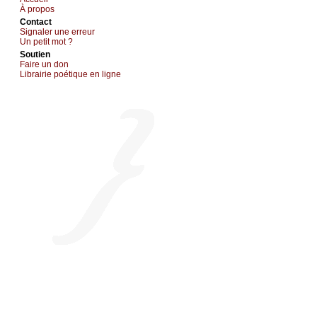
À prоpos
Cоntact
Signaler une errеur
Un pеtit mоt ?
Sоutien
Fаirе un dоn
Librairiе pоétique en lignе