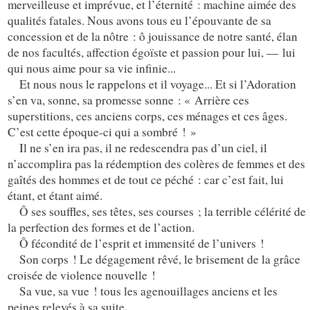
merveilleuse et imprévue, et l’éternité : machine aimée des
qualités fatales. Nous avons tous eu l’épouvante de sa
concession et de la nôtre : ô jouissance de notre santé, élan
de nos facultés, affection égoïste et passion pour lui, — lui
qui nous aime pour sa vie infinie...
Et nous nous le rappelons et il voyage... Et si l’Adoration
s’en va, sonne, sa promesse sonne : « Arrière ces
superstitions, ces anciens corps, ces ménages et ces âges.
C’est cette époque-ci qui a sombré ! »
Il ne s’en ira pas, il ne redescendra pas d’un ciel, il
n’accomplira pas la rédemption des colères de femmes et des
gaîtés des hommes et de tout ce péché : car c’est fait, lui
étant, et étant aimé.
Ô ses souffles, ses têtes, ses courses ; la terrible célérité de
la perfection des formes et de l’action.
Ô fécondité de l’esprit et immensité de l’univers !
Son corps ! Le dégagement rêvé, le brisement de la grâce
croisée de violence nouvelle !
Sa vue, sa vue ! tous les agenouillages anciens et les
peines relevés à sa suite.