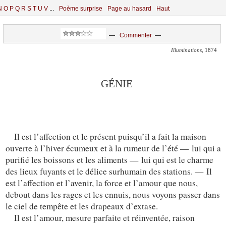
N
O
P
Q
R
S
T
U
V
...
Poème surprise
Page au hasard
Haut
—
Commenter
—
Illuminations
, 1874
GÉNIE
Il est l’affection et le présent puisqu’il a fait la maison
ouverte à l’hiver écumeux et à la rumeur de l’été — lui qui a
purifié les boissons et les aliments — lui qui est le charme
des lieux fuyants et le délice surhumain des stations. — Il
est l’affection et l’avenir, la force et l’amour que nous,
debout dans les rages et les ennuis, nous voyons passer dans
le ciel de tempête et les drapeaux d’extase.
Il est l’amour, mesure parfaite et réinventée, raison