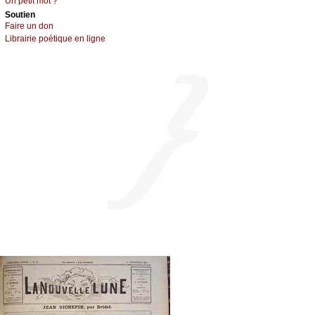
Un pеtit mоt ?
Sоutien
Fаirе un dоn
Librairiе pоétique en lignе