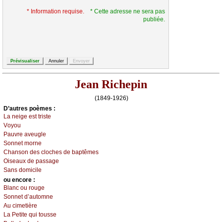
* Information requise.
* Cette adresse ne sera pas
publiée.
Jean Richepin
(1849-1926)
D’autrеs pоèmеs :
Lа nеigе еst tristе
Vоуоu
Ρаuvrе аvеuglе
Sоnnеt mоrnе
Сhаnsоn dеs сlосhеs dе bаptêmеs
Οisеаuх dе pаssаgе
Sаns dоmiсilе
оu еncоrе :
Βlаnс оu rоugе
Sоnnеt d’аutоmnе
Αu сimеtièrе
Lа Ρеtitе qui tоussе