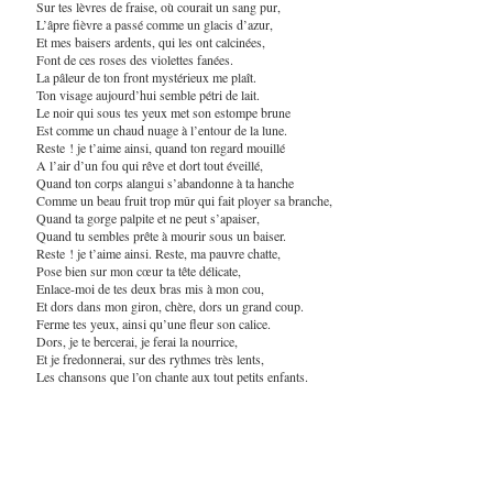
Sur tes lèvres de fraise, où courait un sang pur,
L’âpre fièvre a passé comme un glacis d’azur,
Et mes baisers ardents, qui les ont calcinées,
Font de ces roses des violettes fanées.
La pâleur de ton front mystérieux me plaît.
Ton visage aujourd
’
hui semble pétri de lait.
Le noir qui sous tes yeux met son estompe brune
Est comme un chaud nuage à l’entour de la lune.
Reste ! je t’aime ainsi, quand ton regard mouillé
A l’air d’un fou qui rêve et dort tout éveillé,
Quand ton corps alangui s’abandonne à ta hanche
Comme un beau fruit trop mûr qui fait ployer sa branche,
Quand ta gorge palpite et ne peut s’apaiser,
Quand tu sembles prête à mourir sous un baiser.
Reste ! je t’aime ainsi. Reste, ma pauvre chatte,
Pose bien sur mon cœur ta tête délicate,
Enlace-moi de tes deux bras mis à mon cou,
Et dors dans mon giron, chère, dors un grand coup.
Ferme tes yeux, ainsi qu’une fleur son calice.
Dors, je te bercerai, je ferai la nourrice,
Et je fredonnerai, sur des rythmes très lents,
Les chansons que l’on chante aux tout petits enfants.