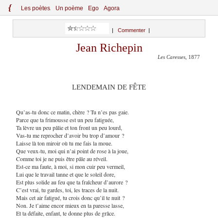
{
Le
s
po
èt
es
Un poème
Ego
Agora
|
Commenter
|
Jean Richepin
Les Caresses
, 1877
LENDEMAIN DE FÊTE
Qu’as-tu donc ce matin, chère ? Tu n’es pas gaie.
Parce que ta frimousse est un peu fatiguée,
Ta lèvre un peu pâlie et ton front un peu lourd,
Vas-tu me reprocher d’avoir bu trop d’amour ?
Laisse là ton miroir où tu me fais la moue.
Que veux-tu, moi qui n’ai point de rose à la joue,
Comme toi je ne puis être pâle au réveil.
Est-ce ma faute, à moi, si mon cuir peu vermeil,
Lui que le travail tanne et que le soleil dore,
Est plus solide au feu que ta fraîcheur d’aurore ?
C’est vrai, tu gardes, toi, les traces de la nuit.
Mais cet air fatigué, tu crois donc qu’il te nuit ?
Non. Je t’aime encor mieux en ta paresse lasse,
Et ta défaite, enfant, te donne plus de grâce.