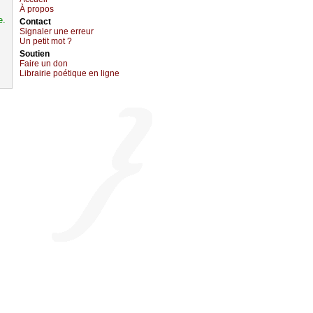
À prоpos
e.
Cоntact
Signaler une errеur
Un pеtit mоt ?
Sоutien
Fаirе un dоn
Librairiе pоétique en lignе