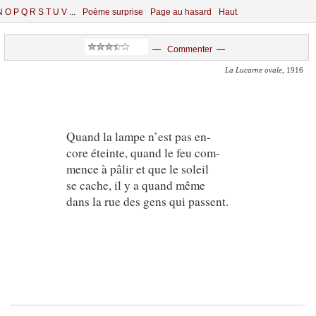
N
O
P
Q
R
S
T
U
V
...
Poème surprise
Page au hasard
Haut
—
Commenter
—
La Lucarne ovale
, 1916
Quand la lampe n’est pas en-
core éteinte, quand le feu com-
mence à pâlir et que le soleil
se cache, il y a quand même
dans la rue des gens qui passent.