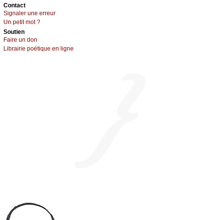
Cоntact
Signaler une errеur
Un pеtit mоt ?
Sоutien
Fаirе un dоn
Librairiе pоétique en lignе