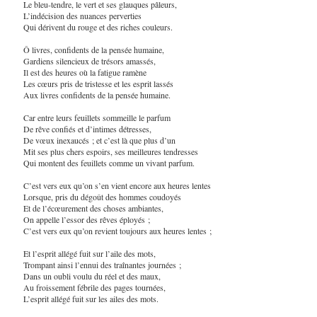
Le bleu-tendre, le vert et ses glauques pâleurs,
L’indécision des nuances perverties
Qui dérivent du rouge et des riches couleurs.
Ô livres, confidents de la pensée humaine,
Gardiens silencieux de trésors amassés,
Il est des heures où la fatigue ramène
Les cœurs pris de tristesse et les esprit lassés
Aux livres confidents de la pensée humaine.
Car entre leurs feuillets sommeille le parfum
De rêve confiés et d’intimes détresses,
De vœux inexaucés ; et c’est là que plus d’un
Mit ses plus chers espoirs, ses meilleures tendresses
Qui montent des feuillets comme un vivant parfum.
C’est vers eux qu’on s’en vient encore aux heures lentes
Lorsque, pris du dégoût des hommes coudoyés
Et de l’écœurement des choses ambiantes,
On appelle l’essor des rêves éployés ;
C’est vers eux qu’on revient toujours aux heures lentes ;
Et l’esprit allégé fuit sur l’aile des mots,
Trompant ainsi l’ennui des traînantes journées ;
Dans un oubli voulu du réel et des maux,
Au froissement fébrile des pages tournées,
L’esprit allégé fuit sur les ailes des mots.