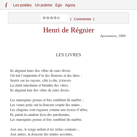
{
Le
s
po
èt
es
Un poème
Ego
Agora
|
Commenter
|
Henri de Régnier
Apaisement
, 1886
LES LIVRES
Ils alignent leurs dos vêtus de cuirs divers
Où luit l’empreinte d’or des fleurons et des titres ;
Serrés sur les rayons, côte à côte, à travers
La clarté miroitante et bleuâtre des vitres,
Ils alignent leur dos vêtus de cuirs divers.
Les maroquins grenus et fins semblent du marbre ;
Les veaux polis ont la douceur souple des mains ;
Les chagrins sont rugueux comme une écorce d’arbre,
Et, parmi la candeur lisse des parchemins,
Les maroquins grenus et fins semblent du marbre.
Aux uns, le rouge ardent et les riches couleurs ;
Aux autres, la douceur des teintes assorties,