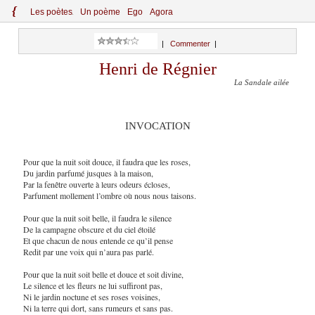
{
Le
s
po
èt
es
Un poème
Ego
Agora
|
Commenter
|
Henri de Régnier
La Sandale ailée
INVOCATION
Pour que la nuit soit douce, il faudra que les roses,
Du jardin parfumé jusques à la maison,
Par la fenêtre ouverte à leurs odeurs écloses,
Parfument mollement l’ombre où nous nous taisons.
Pour que la nuit soit belle, il faudra le silence
De la campagne obscure et du ciel étoilé
Et que chacun de nous entende ce qu’il pense
Redit par une voix qui n’aura pas parlé.
Pour que la nuit soit belle et douce et soit divine,
Le silence et les fleurs ne lui suffiront pas,
Ni le jardin noctune et ses roses voisines,
Ni la terre qui dort, sans rumeurs et sans pas.