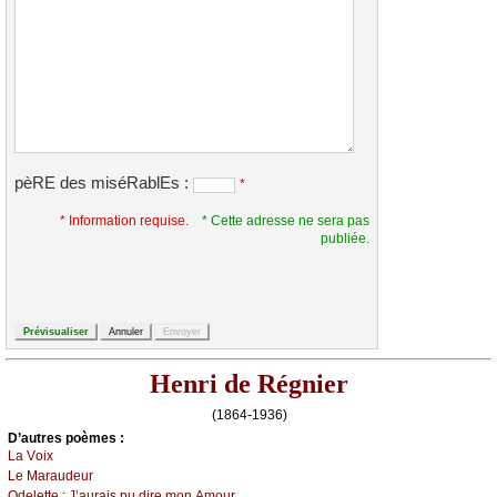
pèRE des miséRablEs :
*
* Information requise.
* Cette adresse ne sera pas
publiée.
Henri de Régnier
(1864-1936)
D’autrеs pоèmеs :
Lа Vоiх
Lе Μаrаudеur
Οdеlеttе :
J’аurаis pu dirе mоn Αmоur...