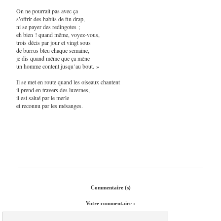
On ne pourrait pas avec ça
s’offrir des habits de fin drap,
ni se payer des redingotes ;
eh bien ! quand même, voyez-vous,
trois décis par jour et vingt sous
de burrus bleu chaque semaine,
je dis quand même que ça mène
un homme content jusqu’au bout. »
Il se met en route quand les oiseaux chantent
il prend en travers des luzernes,
il est salué par le merle
et reconnu par les mésanges.
Commentaire (s)
Votre commentaire :