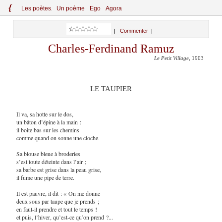
{
Le
s
po
èt
es
Un poème
Ego
Agora
|
Commenter
|
Charles-Ferdinand Ramuz
Le Petit Village
, 1903
LE TAUPIER
Il va, sa hotte sur le dos,
un bâton d’épine à la main :
il boite bas sur les chemins
comme quand on sonne une cloche.
Sa blouse bleue à broderies
s’est toute déteinte dans l’air ;
sa barbe est grise dans la peau grise,
il fume une pipe de terre.
Il est pauvre, il dit : « On me donne
deux sous par taupe que je prends ;
en faut-il prendre et tout le temps !
et puis, l’hiver, qu’est-ce qu’on prend ?...