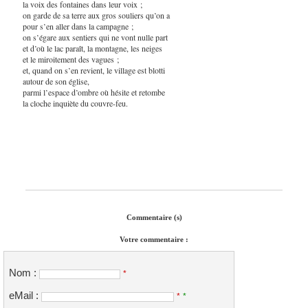
la voix des fontaines dans leur voix ;
on garde de sa terre aux gros souliers qu’on a
pour s’en aller dans la campagne ;
on s’égare aux sentiers qui ne vont nulle part
et d’où le lac paraît, la montagne, les neiges
et le miroitement des vagues ;
et, quand on s’en revient, le village est blotti
autour de son église,
parmi l’espace d’ombre où hésite et retombe
la cloche inquiète du couvre-feu.
Commentaire (s)
Votre commentaire :
Nom :
*
eMail :
*
*