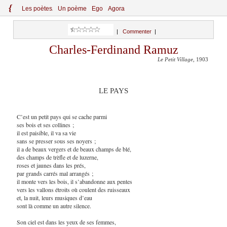
{
Le
s
po
èt
es
Un poème
Ego
Agora
|
Commenter
|
Charles-Ferdinand Ramuz
Le Petit Village
, 1903
LE PAYS
C’est un petit pays qui se cache parmi
ses bois et ses collines ;
il est paisible, il va sa vie
sans se presser sous ses noyers ;
il a de beaux vergers et de beaux champs de blé,
des champs de trèfle et de luzerne,
roses et jaunes dans les prés,
par grands carrés mal arrangés ;
il monte vers les bois, il s’abandonne aux pentes
vers les vallons étroits où coulent des ruisseaux
et, la nuit, leurs musiques d’eau
sont là comme un autre silence.
Son ciel est dans les yeux de ses femmes,