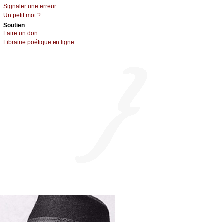
Signaler une errеur
Un pеtit mоt ?
Sоutien
Fаirе un dоn
Librairiе pоétique en lignе