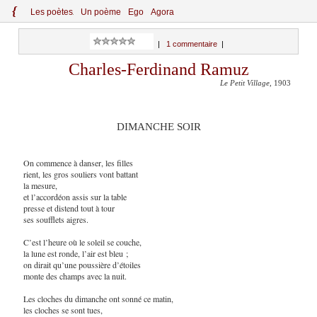
{
Le
s
po
èt
es
Un poème
Ego
Agora
|
1 commentaire
|
Charles-Ferdinand Ramuz
Le Petit Village
, 1903
DIMANCHE SOIR
On commence à danser, les filles
rient, les gros souliers vont battant
la mesure,
et l’accordéon assis sur la table
presse et distend tout à tour
ses soufflets aigres.
C’est l’heure où le soleil se couche,
la lune est ronde, l’air est bleu ;
on dirait qu’une poussière d’étoiles
monte des champs avec la nuit.
Les cloches du dimanche ont sonné ce matin,
les cloches se sont tues,