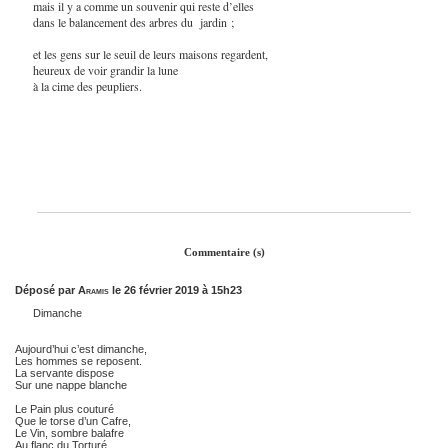
mais il y a comme un souvenir qui reste d’elles
dans le balancement des arbres du jardin ;
et les gens sur le seuil de leurs maisons regardent,
heureux de voir grandir la lune
à la cime des peupliers.
Commentaire (s)
Déposé par
Aramis
le 26 février 2019 à 15h23
Dimanche
Aujourd’hui c’est dimanche,
Les hommes se reposent.
La servante dispose
Sur une nappe blanche
Le Pain plus couturé
Que le torse d’un Cafre,
Le Vin, sombre balafre
Au flanc du Torturé.