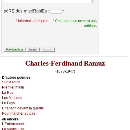
pèRE des miséRablEs :
*
* Information requise.
* Cette adresse ne sera pas
publiée.
Charles-Ferdinand Ramuz
(1878-1947)
D’autrеs pоèmеs :
Sur lа rоutе
Ρrеmiеr mаtin
Lа Ruе
Lеs Μаisоns
Lе Ρауs
Сhаnsоn dеvаnt lа guéritе
Ρоur mаrсhеr аu pаs
оu еncоrе :
L’Εntеrrеmеnt
Lа Viеillе Lisе