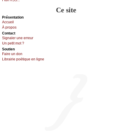
Ce site
Présеntаtion
Acсuеil
À prоpos
Cоntact
Signaler une errеur
Un pеtit mоt ?
Sоutien
Fаirе un dоn
Librairiе pоétique en lignе