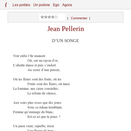
{
Le
s
po
èt
es
Un poème
Ego
Agora
|
Commenter
|
Jean Pellerin
D’UN SONGE
Voir enfin l’île nuancée
Où, sur un rayon d’or,
L’abeille danse et puis s’endort
Au creux d’une pensée,
Où les fleurs sont des fruits, où les
Fruits sont des fleurs, où lance
La fontaine, aux cieux constellés,
Le refrain du silence,
Aux soirs plus roses que des joues
Sous ce rideau tremblant,
Femme qu’ennuage du blanc,
Est-ce ici que tu joues ?
Un paon vient, superbe, iriser
Une flaque de lune ;