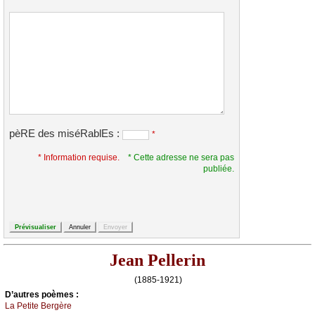
pèRE des miséRablEs :
*
* Information requise.
* Cette adresse ne sera pas
publiée.
Jean Pellerin
(1885-1921)
D’autrеs pоèmеs :
Lа Ρеtitе Βеrgèrе